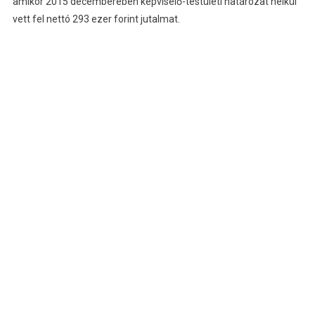
amikor 2015 decemberében képviselő-testületi határozat nélkül
vett fel nettó 293 ezer forint jutalmat.