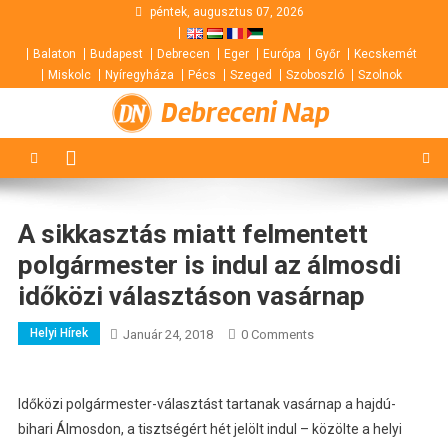
Skip
péntek, augusztus 07, 2026
to
Balaton
Budapest
Debrecen
Eger
Európa
Győr
Kecskemét
content
Miskolc
Nyíregyháza
Pécs
Szeged
Szoboszló
Szolnok
Debreceni Nap
A sikkasztás miatt felmentett
polgármester is indul az álmosdi
időközi választáson vasárnap
Helyi Hírek
Január 24, 2018
0 Comments
Időközi polgármester-választást tartanak vasárnap a hajdú-
bihari Álmosdon, a tisztségért hét jelölt indul – közölte a helyi