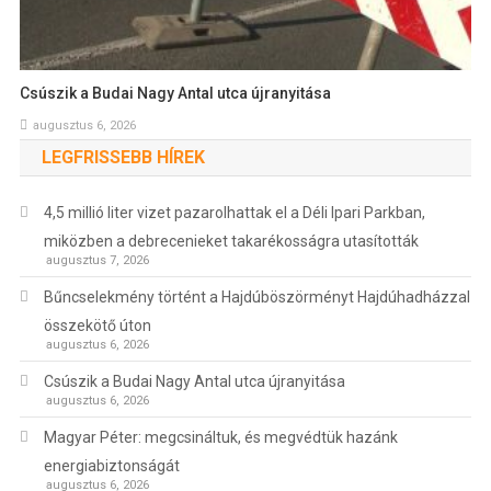
Csúszik a Budai Nagy Antal utca újranyitása
augusztus 6, 2026
LEGFRISSEBB HÍREK
4,5 millió liter vizet pazarolhattak el a Déli Ipari Parkban,
miközben a debrecenieket takarékosságra utasították
augusztus 7, 2026
Bűncselekmény történt a Hajdúböszörményt Hajdúhadházzal
összekötő úton
augusztus 6, 2026
Csúszik a Budai Nagy Antal utca újranyitása
augusztus 6, 2026
Magyar Péter: megcsináltuk, és megvédtük hazánk
energiabiztonságát
augusztus 6, 2026