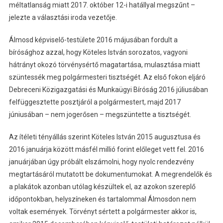
méltatlanság miatt 2017. október 12-i hatállyal megszűnt –
jelezte a választási iroda vezetője.
Álmosd képviselő-testülete 2016 májusában fordult a
bírósághoz azzal, hogy Köteles István sorozatos, vagyoni
hátrányt okozó törvénysértő magatartása, mulasztása miatt
szüntessék meg polgármesteri tisztségét. Az első fokon eljáró
Debreceni Közigazgatási és Munkaügyi Bíróság 2016 júliusában
felfüggesztette posztjáról a polgármestert, majd 2017
júniusában – nem jogerősen – megszüntette a tisztségét.
Az ítéleti tényállás szerint Köteles István 2015 augusztusa és
2016 januárja között másfél millió forint előleget vett fel. 2016
januárjában úgy próbált elszámolni, hogy nyolc rendezvény
megtartásáról mutatott be dokumentumokat. A megrendelők és
a plakátok azonban utólag készültek el, az azokon szereplő
időpontokban, helyszíneken és tartalommal Álmosdon nem
voltak események. Törvényt sértett a polgármester akkor is,