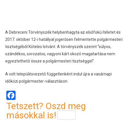
A Debreceni Törvényszék helybenhagyta az elsőfokú ítéletet és
2017. október 12-i hatállyal jogerősen felmentette polgármesteri
tisztségéből Köteles Istvánt. A törvényszék szerint “súlyos,
szándékos, sorozatos, vagyoni kárt okozó magatartása nem
egyeztethető össze a polgármesteri tisztséggel”.
A volt településvezető függetlenként indul újra a vasárnapi
időközi polgármester-választáson.
Facebook
Tetszett? Oszd meg
másokkal is!