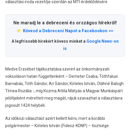
választási iroda vezetője szerdán az MTI érdeklődésére.
Ne maradj le a debreceni és országos hírekről!
Kövesd a Debreceni Napot a Facebookon >>
A legfrissebb hírekért kövess minket a
Google News-on
is
Medve Erzsébet tájékoztatása szerint az önkormányzati
voksoláson hatan függetlenként – Demeter Csaba, Tóthfalusi
Barnabás, Tóth Sándor, Ari Sándor, Köteles István, Oláhné Balogh
Tímea Rozália -, míg Kozma Attila Mátyás a Magyar Munkáspárt
jelöltjeként méretteti meg magát, rájuk szavazhat a választásra
jogosult 1424 helybéli.
Az időközi választást azért kellett kiírni, mert a korábbi
polgármester – Köteles István (Fidesz-KDNP) – tisztsége