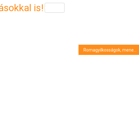
sokkal is!
Romagyilkosságok, menekültválság: a közelmúlt társadalmi és politikai eseményei elevendnek meg a MODEM új kiállításán