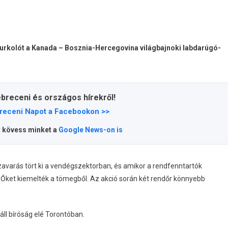
urkolót a Kanada – Bosznia-Hercegovina világbajnoki labdarúgó-
ebreceni és országos hírekről!
receni Napot a Facebookon >>
t kövess minket a
Google News-on is
dzavarás tört ki a vendégszektorban, és amikor a rendfenntartók
 Őket kiemelték a tömegből. Az akció során két rendőr könnyebb
 áll bíróság elé Torontóban.