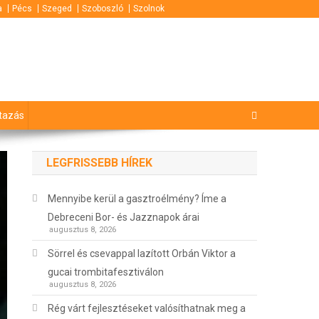
a
Pécs
Szeged
Szoboszló
Szolnok
tazás
LEGFRISSEBB HÍREK
Mennyibe kerül a gasztroélmény? Íme a
Debreceni Bor- és Jazznapok árai
augusztus 8, 2026
Sörrel és csevappal lazított Orbán Viktor a
gucai trombitafesztiválon
augusztus 8, 2026
Rég várt fejlesztéseket valósíthatnak meg a