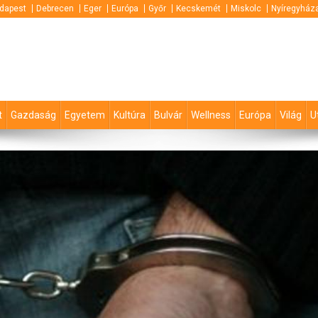
dapest
Debrecen
Eger
Európa
Győr
Kecskemét
Miskolc
Nyíregyház
t
Gazdaság
Egyetem
Kultúra
Bulvár
Wellness
Európa
Világ
U