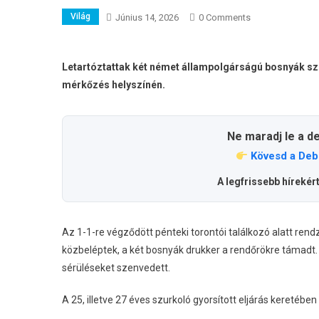
Világ
Június 14, 2026
0 Comments
Letartóztattak két német állampolgárságú bosnyák sz
mérkőzés helyszínén.
Ne maradj le a d
Kövesd a Deb
A legfrissebb hírekér
Az 1-1-re végződött pénteki torontói találkozó alatt ren
közbeléptek, a két bosnyák drukker a rendőrökre támadt.
sérüléseket szenvedett.
A 25, illetve 27 éves szurkoló gyorsított eljárás keretében