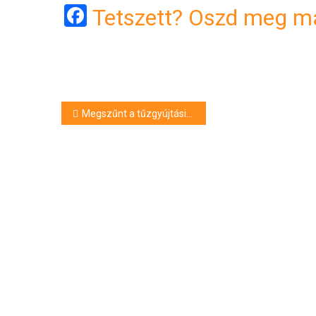
Facebook
Tetszett? Oszd meg má
Bejegyzés
Megszűnt a tűzgyújtási tilalom Szabolcs-Szatmár-Bereg megyében
navigáció