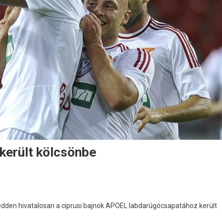
került kölcsönbe
kedden hivatalosan a ciprusi bajnok APOEL labdarúgócsapatához került