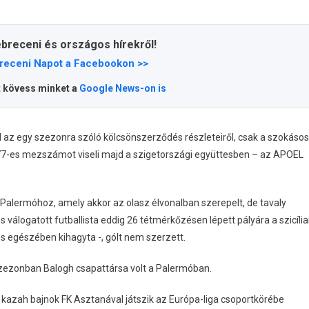
ebreceni és országos hírekről!
receni Napot a Facebookon >>
t kövess minket a
Google News-on is
al az egy szezonra szóló kölcsönszerződés részleteiről, csak a szokásos
a 77-es mezszámot viseli majd a szigetországi együttesben – az APOEL
 Palermóhoz, amely akkor az olasz élvonalban szerepelt, de tavaly
s válogatott futballista eddig 26 tétmérkőzésen lépett pályára a szicília
es egészében kihagyta -, gólt nem szerzett.
 szezonban Balogh csapattársa volt a Palermóban.
 a kazah bajnok FK Asztanával játszik az Európa-liga csoportkörébe