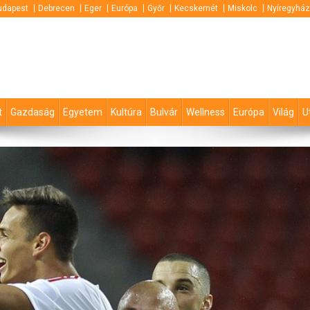
udapest
Debrecen
Eger
Európa
Győr
Kecskemét
Miskolc
Nyíregyhá
t
Gazdaság
Egyetem
Kultúra
Bulvár
Wellness
Európa
Világ
U