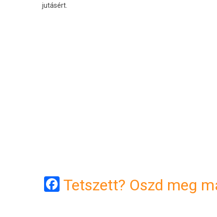
jutásért.
Facebook
Tetszett? Oszd meg má