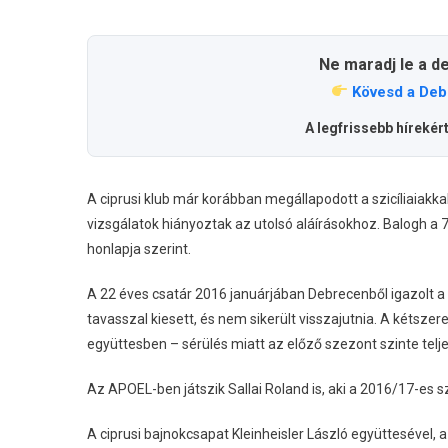
Ne maradj le a d
Kövesd a Deb
A legfrissebb hírekér
A ciprusi klub már korábban megállapodott a szicíliaiakk
vizsgálatok hiányoztak az utolsó aláírásokhoz. Balogh 
honlapja szerint.
A 22 éves csatár 2016 januárjában Debrecenből igazolt a
tavasszal kiesett, és nem sikerült visszajutnia. A kétszere
együttesben – sérülés miatt az előző szezont szinte telj
Az APOEL-ben játszik Sallai Roland is, aki a 2016/17-es
A ciprusi bajnokcsapat Kleinheisler László együttesével,