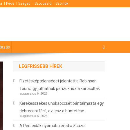
za
Pécs
Szeged
Szoboszló
Szolnok
tazás
LEGFRISSEBB HÍREK
Fizetésképtelenséget jelentett a Robinson
Tours, így juthatnak pénzükhöz a károsultak
augusztus 6, 2026
Kerekesszékes unokaöccsét bántalmazta egy
debreceni férfi, ez lesz a büntetése
augusztus 6, 2026
A Perseidák nyomába ered a Zsuzsi