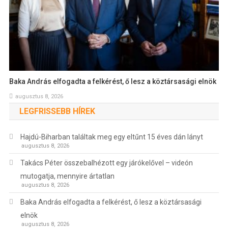
Baka András elfogadta a felkérést, ő lesz a köztársasági elnök
augusztus 8, 2026
LEGFRISSEBB HÍREK
Hajdú-Biharban találtak meg egy eltűnt 15 éves dán lányt
augusztus 8, 2026
Takács Péter összebalhézott egy járókelővel – videón
mutogatja, mennyire ártatlan
augusztus 8, 2026
Baka András elfogadta a felkérést, ő lesz a köztársasági
elnök
augusztus 8, 2026