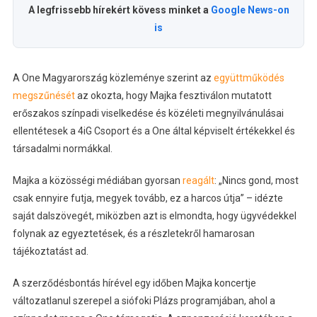
A legfrissebb hírekért kövess minket a
Google News-on
is
A One Magyarország közleménye szerint az
együttműködés
megszűnését
az okozta, hogy Majka fesztiválon mutatott
erőszakos színpadi viselkedése és közéleti megnyilvánulásai
ellentétesek a 4iG Csoport és a One által képviselt értékekkel és
társadalmi normákkal.
Majka a közösségi médiában gyorsan
reagált
: „Nincs gond, most
csak ennyire futja, megyek tovább, ez a harcos útja” – idézte
saját dalszövegét, miközben azt is elmondta, hogy ügyvédekkel
folynak az egyeztetések, és a részletekről hamarosan
tájékoztatást ad.
A szerződésbontás hírével egy időben Majka koncertje
változatlanul szerepel a siófoki Plázs programjában, ahol a