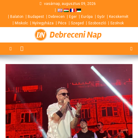
Skip
vasárnap, augusztus 09, 2026
to
Balaton
Budapest
Debrecen
Eger
Európa
Győr
Kecskemét
content
Miskolc
Nyíregyháza
Pécs
Szeged
Szoboszló
Szolnok
Debreceni Nap