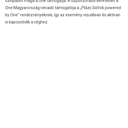
színpadot maga a One támogatja. A szponzoráció keretében a
One Magyarország névadó támogatója a „Plázs Siófok powered
by One” rendezvényeknek, így az esemény vizuálisan és aktívan
is kapcsolódik a céghez.