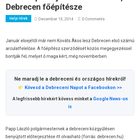
Debrecen főépítésze
Helyi Hírek
December 13, 2014
0 Comments
Január elsejétől már nem Kováts Ákos lesz Debrecen első számú
arculatfelelőse. A főépítész szerződését közös megegyezéssel
bontják fel, melyet ő maga kért, még novemberben.
Ne maradj le a debreceni és országos hírekről!
Kövesd a Debreceni Napot a Facebookon >>
A legfrissebb hírekért kövess minket a
Google News-on
is
Papp László polgármesternek a debreceni közgyűlésen
benyújtott előterjesztése itt olvasható (forrás: debrecen.hu):