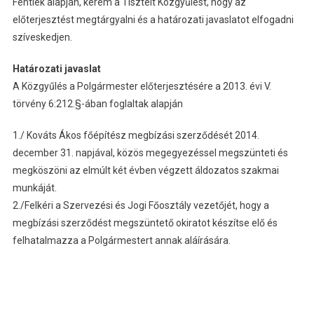
Fentiek alapján, kérem a Tisztelt Közgyűlést, hogy az
előterjesztést megtárgyalni és a határozati javaslatot elfogadni
szíveskedjen.
Határozati javaslat
A Közgyűlés a Polgármester előterjesztésére a 2013. évi V.
törvény 6:212.§-ában foglaltak alapján
1./ Kováts Ákos főépítész megbízási szerződését 2014.
december 31. napjával, közös megegyezéssel megszünteti és
megköszöni az elmúlt két évben végzett áldozatos szakmai
munkáját.
2./Felkéri a Szervezési és Jogi Főosztály vezetőjét, hogy a
megbízási szerződést megszüntető okiratot készítse elő és
felhatalmazza a Polgármestert annak aláírására.