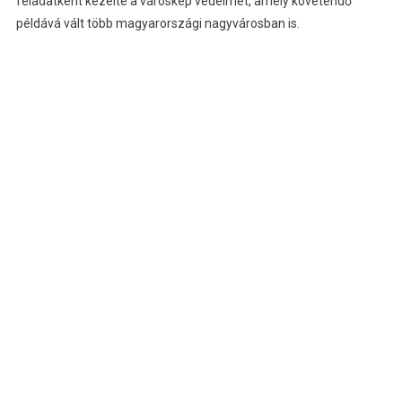
feladatként kezelte a városkép védelmét, amely követendő
példává vált több magyarországi nagyvárosban is.