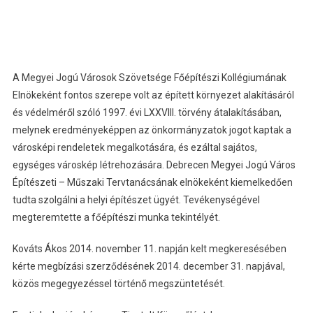
A Megyei Jogú Városok Szövetsége Főépítészi Kollégiumának
Elnökeként fontos szerepe volt az épített környezet alakításáról
és védelméről szóló 1997. évi LXXVIII. törvény átalakításában,
melynek eredményeképpen az önkormányzatok jogot kaptak a
városképi rendeletek megalkotására, és ezáltal sajátos,
egységes városkép létrehozására. Debrecen Megyei Jogú Város
Építészeti – Műszaki Tervtanácsának elnökeként kiemelkedően
tudta szolgálni a helyi építészet ügyét. Tevékenységével
megteremtette a főépítészi munka tekintélyét.
Kováts Ákos 2014. november 11. napján kelt megkeresésében
kérte megbízási szerződésének 2014. december 31. napjával,
közös megegyezéssel történő megszüntetését.