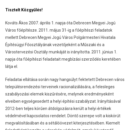
Tisztelt Közgyűlés!
Kováts Ákos 2007. április 1. napja óta Debrecen Megyei Jogú
Város főépítésze. 2011. május 31-ig a főépítészi feladatok
mellett Debrecen Megyei Jogú Város Polgármesteri Hivatala
Építésügyi Főosztályának vezetőjeként a Műszaki és a
Várostervezési Osztály munkáját is irányította. 2011. június 1.
napja óta főépítészi feladatait megbízási szerződés keretében
látja el.
Feladatai ellátása során nagy hangsúlyt fektetett Debrecen város
településrendezési terveinek racionalizálására, a felesleges
szabályozási elemek kiszűrésére, melynek eredményeként
elveiben egységesedett a helyi építési szabályzat. Irányításával
2012-ben teljes körűen átdolgozásra került a helyi értékek
védelmével kapcsolatos rendelet. Döntő szerepe volt a kiskörút
megvalósításában és a sétálóövezet kiterjesztésében. Kiemelt