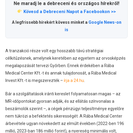
Ne maradj le a debreceni és országos hírekről!
Kövesd a Debreceni Napot a Facebookon >>
A legfrissebb hírekért kövess minket a
Google News-on
is
A tranzakció része volt egy hosszabb távú stratégiai
célkitűzésnek, amelynek keretében az egyetem az orvosképzés
megalapozását tervezi Győrben. Ennek érdekében a Rába
Medical Center Kft.-t és annak tulajdonosát, a Rába Medical
Invest Kft.-t is megszerezték –
írja a 24.hu
.
Bár a szolgáltatások iránti kereslet folyamatosan magas – az
MR-időpontokat gyorsan adják, és az ellátás színvonalas a
beszámolók szerint –, a cégek pénzügyi teljesítménye egyelőre
nem tükrözi a befektetés sikerességét. A Rába Medical Center
árbevétele ugyan növekedett az elmúlt években (2022-ben 196
millió, 2023-ban 186 millió forint), a nyereség minimális volt,