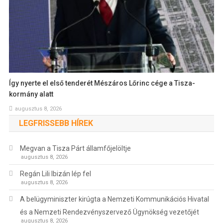
Így nyerte el első tenderét Mészáros Lőrinc cége a Tisza-
kormány alatt
augusztus 8, 2026
LEGFRISSEBB HÍREK
Megvan a Tisza Párt államfőjelöltje
augusztus 8, 2026
Regán Lili Ibizán lép fel
augusztus 8, 2026
A belügyminiszter kirúgta a Nemzeti Kommunikációs Hivatal
és a Nemzeti Rendezvényszervező Ügynökség vezetőjét
augusztus 8, 2026