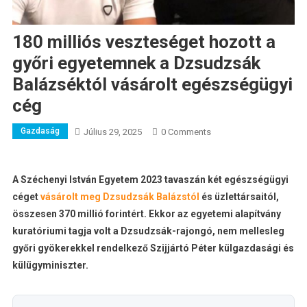
180 milliós veszteséget hozott a
győri egyetemnek a Dzsudzsák
Balázséktól vásárolt egészségügyi
cég
Gazdaság
Július 29, 2025
0 Comments
A Széchenyi István Egyetem 2023 tavaszán két egészségügyi
céget
vásárolt meg Dzsudzsák Balázstól
és üzlettársaitól,
összesen 370 millió forintért. Ekkor az egyetemi alapítvány
kuratóriumi tagja volt a Dzsudzsák-rajongó, nem mellesleg
győri gyökerekkel rendelkező Szijjártó Péter külgazdasági és
külügyminiszter.