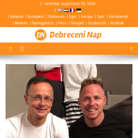
Skip
szombat, augusztus 08, 2026
to
Balaton
Budapest
Debrecen
Eger
Európa
Győr
Kecskemét
content
Miskolc
Nyíregyháza
Pécs
Szeged
Szoboszló
Szolnok
Debreceni Nap