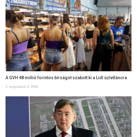
A GVH 48 millió forintos bírságot szabott ki a Lidl üzletláncra
augusztus 5, 2026