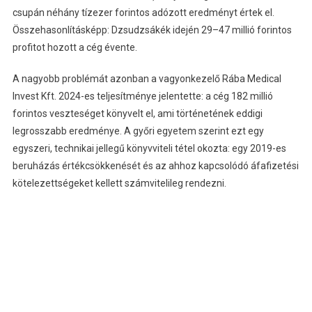
csupán néhány tízezer forintos adózott eredményt értek el.
Összehasonlításképp: Dzsudzsákék idején 29–47 millió forintos
profitot hozott a cég évente.
A nagyobb problémát azonban a vagyonkezelő Rába Medical
Invest Kft. 2024-es teljesítménye jelentette: a cég 182 millió
forintos veszteséget könyvelt el, ami történetének eddigi
legrosszabb eredménye. A győri egyetem szerint ezt egy
egyszeri, technikai jellegű könyvviteli tétel okozta: egy 2019-es
beruházás értékcsökkenését és az ahhoz kapcsolódó áfafizetési
kötelezettségeket kellett számvitelileg rendezni.