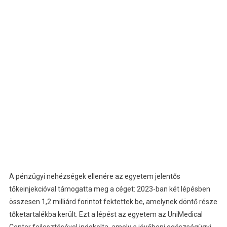
A pénzügyi nehézségek ellenére az egyetem jelentős
tőkeinjekcióval támogatta meg a céget: 2023-ban két lépésben
összesen 1,2 milliárd forintot fektettek be, amelynek döntő része
tőketartalékba került. Ezt a lépést az egyetem az UniMedical
Center fejlesztésével indokolta, amely a jövőbeni egészségügyi