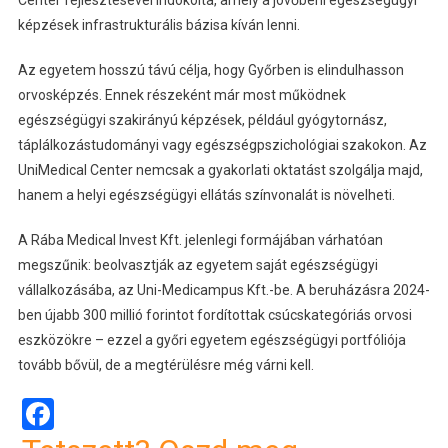
képzések infrastrukturális bázisa kíván lenni.
Az egyetem hosszú távú célja, hogy Győrben is elindulhasson
orvosképzés. Ennek részeként már most működnek
egészségügyi szakirányú képzések, például gyógytornász,
táplálkozástudományi vagy egészségpszichológiai szakokon. Az
UniMedical Center nemcsak a gyakorlati oktatást szolgálja majd,
hanem a helyi egészségügyi ellátás színvonalát is növelheti.
A Rába Medical Invest Kft. jelenlegi formájában várhatóan
megszűnik: beolvasztják az egyetem saját egészségügyi
vállalkozásába, az Uni-Medicampus Kft.-be. A beruházásra 2024-
ben újabb 300 millió forintot fordítottak csúcskategóriás orvosi
eszközökre – ezzel a győri egyetem egészségügyi portfóliója
tovább bővül, de a megtérülésre még várni kell.
Facebook