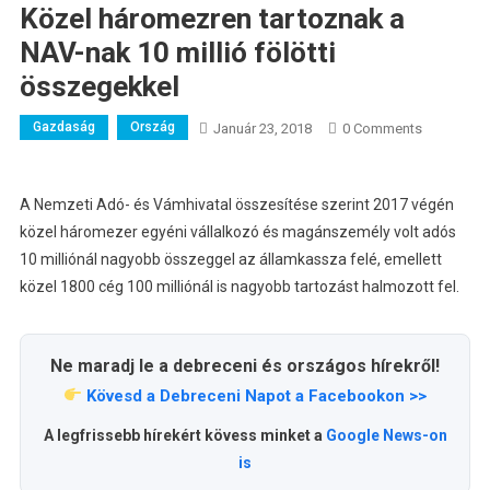
Közel háromezren tartoznak a
NAV-nak 10 millió fölötti
összegekkel
Gazdaság
Ország
Január 23, 2018
0 Comments
A Nemzeti Adó- és Vámhivatal összesítése szerint 2017 végén
közel háromezer egyéni vállalkozó és magánszemély volt adós
10 milliónál nagyobb összeggel az államkassza felé, emellett
közel 1800 cég 100 milliónál is nagyobb tartozást halmozott fel.
Ne maradj le a debreceni és országos hírekről!
Kövesd a Debreceni Napot a Facebookon >>
A legfrissebb hírekért kövess minket a
Google News-on
is