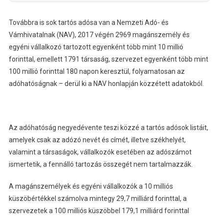
Továbbra is sok tartós adósa van a Nemzeti Adó- és
Vámhivatalnak (NAV), 2017 végén 2969 magánszemély és
egyéni vállalkozó tartozott egyenként több mint 10 millió
forinttal, emellett 1791 társaság, szervezet egyenként több mint
100 millió forinttal 180 napon keresztül, folyamatosan az
adóhatóságnak – derül ki a NAV honlapján közzétett adatokból.
Az adóhatóság negyedévente teszi közzé a tartós adósok listáit,
amelyek csak az adózó nevét és címét, illetve székhelyét,
valamint a társaságok, vállalkozók esetében az adószámot
ismertetik, a fennálló tartozás összegét nem tartalmazzák.
A magánszemélyek és egyéni vállalkozók a 10 milliós
küszöbértékkel számolva mintegy 29,7 milliárd forinttal, a
szervezetek a 100 milliós küszöbbel 179,1 milliárd forinttal