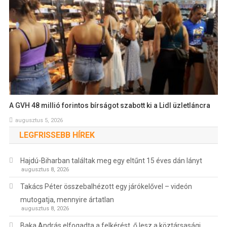
A GVH 48 millió forintos bírságot szabott ki a Lidl üzletláncra
augusztus 5, 2026
LEGFRISSEBB HÍREK
Hajdú-Biharban találtak meg egy eltűnt 15 éves dán lányt
augusztus 8, 2026
Takács Péter összebalhézott egy járókelővel – videón
mutogatja, mennyire ártatlan
augusztus 8, 2026
Baka András elfogadta a felkérést, ő lesz a köztársasági