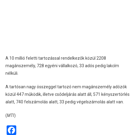
A 10 millió feletti tartozással rendelkezők közül 2208
magánszemély, 728 egyéni vállalkozó, 33 adós pedig lakcím
nélküli.
A tartósan nagy összeggel tartozó nem magánszemély adózók
közül 447 működik, illetve csődeljárás alatt áll, 571 kényszertörlés
alatt, 740 felszámolás alatt, 33 pedig végelszámolás alatt van.
(
MTI
)
Facebook