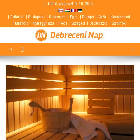
Skip
hétfő, augusztus 10, 2026
to
Balaton
Budapest
Debrecen
Eger
Európa
Győr
Kecskemét
content
Miskolc
Nyíregyháza
Pécs
Szeged
Szoboszló
Szolnok
Debreceni Nap