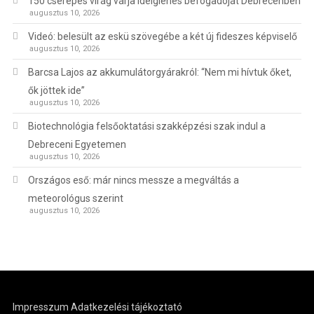
150 cserepes virág várja ideiglenes befogadóját Debrecenben
augusztus 10, 2026
Videó: belesült az eskü szövegébe a két új fideszes képviselő
augusztus 10, 2026
Barcsa Lajos az akkumulátorgyárakról: “Nem mi hívtuk őket,
ők jöttek ide”
augusztus 10, 2026
Biotechnológia felsőoktatási szakképzési szak indul a
Debreceni Egyetemen
augusztus 10, 2026
Országos eső: már nincs messze a megváltás a
meteorológus szerint
augusztus 10, 2026
Impresszum
Adatkezelési tájékoztató