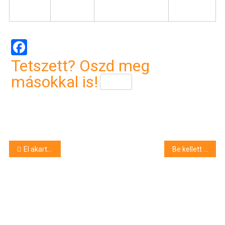
Facebook
Tetszett? Oszd meg
másokkal is!
Bejegyzés
El akarta gázolni haragosait Szerepen
Be kellett zárni a szoboszlói strandot a viharkárok miatt
navigáció