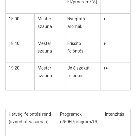
Ft/program/fő)
18:00
Mester
Nyugtató
♦
szauna
aromák
18:40
Mester
Frissitő
♦
szauna
felöntés
19:20
Mester
Jó éjszakát
♦♦
szauna
felöntés
Hétvégi felöntési rend
Programok
Intenzitás
(szombat-vasárnap)
(750Ft/program/fő)