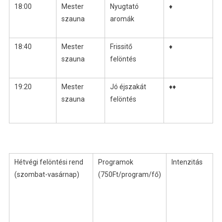
18:00
Mester
Nyugtató
♦
szauna
aromák
18:40
Mester
Frissitő
♦
szauna
felöntés
19:20
Mester
Jó éjszakát
♦♦
szauna
felöntés
Hétvégi felöntési rend
Programok
Intenzitás
(szombat-vasárnap)
(750Ft/program/fő)