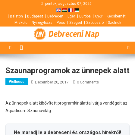
Skip
péntek, augusztus 07, 2026
to
Balaton
Budapest
Debrecen
Eger
Európa
Győr
Kecskemét
content
Miskolc
Nyíregyháza
Pécs
Szeged
Szoboszló
Szolnok
Debreceni Nap
Szaunaprogramok az ünnepek alatt
Wellness
December 20, 2017
0 Comments
Az ünnepek alatt kibővített programkínálattal várja vendégeit az
Aquaticum Szaunavilág.
Ne maradj le a debreceni és országos hírekről!