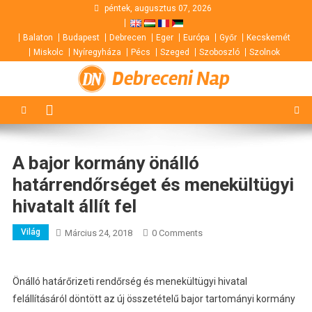
Skip
péntek, augusztus 07, 2026
to
Balaton
Budapest
Debrecen
Eger
Európa
Győr
Kecskemét
content
Miskolc
Nyíregyháza
Pécs
Szeged
Szoboszló
Szolnok
Debreceni Nap
A bajor kormány önálló
határrendőrséget és menekültügyi
hivatalt állít fel
Világ
Március 24, 2018
0 Comments
Önálló határőrizeti rendőrség és menekültügyi hivatal
felállításáról döntött az új összetételű bajor tartományi kormány