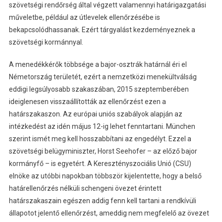
szövetségi rendőrség által végzett valamennyi határigazgatási
műveletbe, például az útlevelek ellenőrzésébe is
bekapcsolódhassanak. Ezért tárgyalást kezdeményeznek a
szövetségi kormánnyal.
A menedékkérők többsége a bajor-osztrák határnál éri el
Németország területét, ezért a nemzetközi menekültválság
eddigi legsúlyosabb szakaszában, 2015 szeptemberében
ideiglenesen visszaállították az ellenőrzést ezen a
határszakaszon. Az európai uniós szabályok alapján az
intézkedést az idén május 12-ig lehet fenntartani. München
szerint ismét meg kell hosszabbítani az engedélyt. Ezzel a
szövetségi belügyminiszter, Horst Seehofer – az előző bajor
kormányfő – is egyetért. A Keresztényszociális Unió (CSU)
elnöke az utóbbi napokban többször kijelentette, hogy a belső
határellenőrzés nélküli schengeni övezet érintett
határszakaszain egészen addig fenn kell tartani a rendkívüli
állapotot jelentő ellenőrzést, ameddig nem megfelelő az övezet