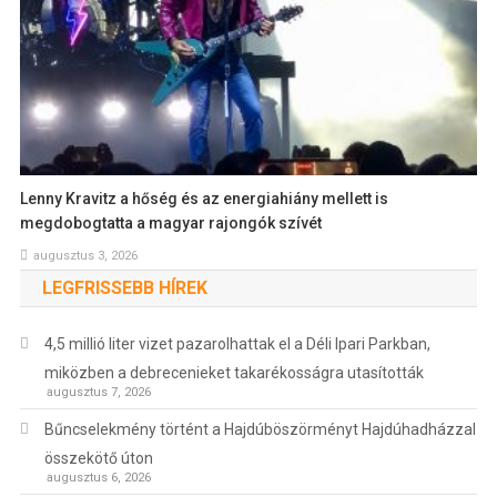
Lenny Kravitz a hőség és az energiahiány mellett is
megdobogtatta a magyar rajongók szívét
augusztus 3, 2026
LEGFRISSEBB HÍREK
4,5 millió liter vizet pazarolhattak el a Déli Ipari Parkban,
miközben a debrecenieket takarékosságra utasították
augusztus 7, 2026
Bűncselekmény történt a Hajdúböszörményt Hajdúhadházzal
összekötő úton
augusztus 6, 2026