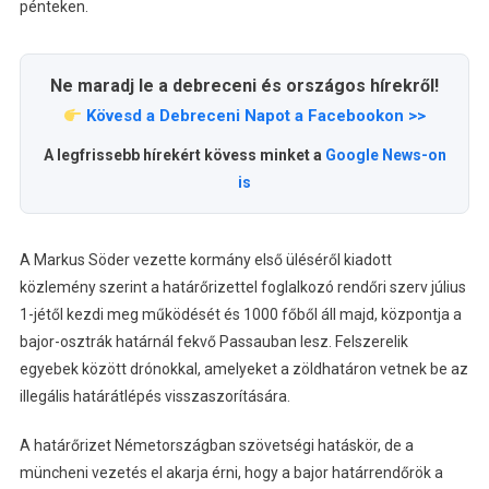
pénteken.
Ne maradj le a debreceni és országos hírekről!
Kövesd a Debreceni Napot a Facebookon >>
A legfrissebb hírekért kövess minket a
Google News-on
is
A Markus Söder vezette kormány első üléséről kiadott
közlemény szerint a határőrizettel foglalkozó rendőri szerv július
1-jétől kezdi meg működését és 1000 főből áll majd, központja a
bajor-osztrák határnál fekvő Passauban lesz. Felszerelik
egyebek között drónokkal, amelyeket a zöldhatáron vetnek be az
illegális határátlépés visszaszorítására.
A határőrizet Németországban szövetségi hatáskör, de a
müncheni vezetés el akarja érni, hogy a bajor határrendőrök a