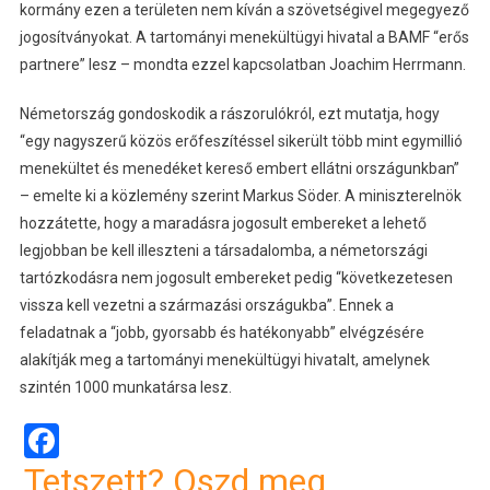
kormány ezen a területen nem kíván a szövetségivel megegyező
jogosítványokat. A tartományi menekültügyi hivatal a BAMF “erős
partnere” lesz – mondta ezzel kapcsolatban Joachim Herrmann.
Németország gondoskodik a rászorulókról, ezt mutatja, hogy
“egy nagyszerű közös erőfeszítéssel sikerült több mint egymillió
menekültet és menedéket kereső embert ellátni országunkban”
– emelte ki a közlemény szerint Markus Söder. A miniszterelnök
hozzátette, hogy a maradásra jogosult embereket a lehető
legjobban be kell illeszteni a társadalomba, a németországi
tartózkodásra nem jogosult embereket pedig “következetesen
vissza kell vezetni a származási országukba”. Ennek a
feladatnak a “jobb, gyorsabb és hatékonyabb” elvégzésére
alakítják meg a tartományi menekültügyi hivatalt, amelynek
szintén 1000 munkatársa lesz.
Facebook
Tetszett? Oszd meg