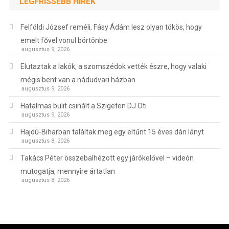
LEGFRISSEBB HÍREK
Felföldi József reméli, Fásy Ádám lesz olyan tökös, hogy
emelt fővel vonul börtönbe
augusztus 9, 2026
Elutaztak a lakók, a szomszédok vették észre, hogy valaki
mégis bent van a nádudvari házban
augusztus 9, 2026
Hatalmas bulit csinált a Szigeten DJ Oti
augusztus 9, 2026
Hajdú-Biharban találtak meg egy eltűnt 15 éves dán lányt
augusztus 8, 2026
Takács Péter összebalhézott egy járókelővel – videón
mutogatja, mennyire ártatlan
augusztus 8, 2026