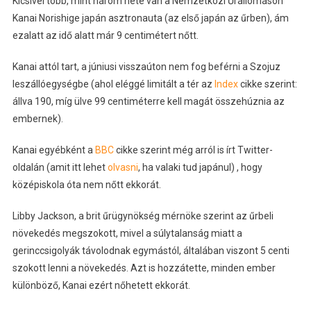
Kicsivel több, mint három hete van a Nemzetközi Űrállomáson
Kanai Norishige japán asztronauta (az első japán az űrben), ám
ezalatt az idő alatt már 9 centimétert nőtt.
Kanai attól tart, a júniusi visszaúton nem fog beférni a Szojuz
leszállóegységbe (ahol eléggé limitált a tér az
Index
cikke szerint:
állva 190, míg ülve 99 centiméterre kell magát összehúznia az
embernek).
Kanai egyébként a
BBC
cikke szerint még arról is írt Twitter-
oldalán (amit itt lehet
olvasni
, ha valaki tud japánul) , hogy
középiskola óta nem nőtt ekkorát.
Libby Jackson, a brit űrügynökség mérnöke szerint az űrbeli
növekedés megszokott, mivel a súlytalanság miatt a
gerinccsigolyák távolodnak egymástól, általában viszont 5 centi
szokott lenni a növekedés. Azt is hozzátette, minden ember
különböző, Kanai ezért nőhetett ekkorát.