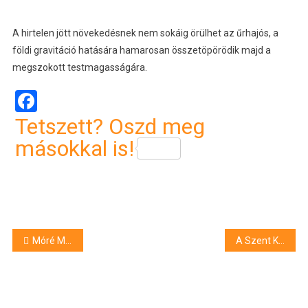
A hirtelen jött növekedésnek nem sokáig örülhet az űrhajós, a
földi gravitáció hatására hamarosan összetöpörödik majd a
megszokott testmagasságára.
Facebook
Tetszett? Oszd meg
másokkal is!
Bejegyzés
Móré Mihály műveiből nyílt emlékkiállítás Debrecenben
A Szent Korona amerikai kalandja
navigáció