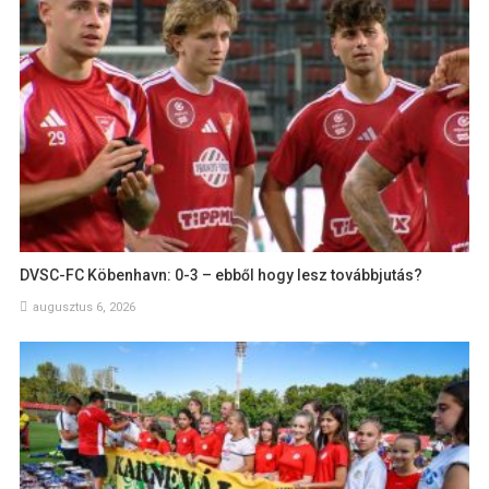
DVSC-FC Köbenhavn: 0-3 – ebből hogy lesz továbbjutás?
augusztus 6, 2026