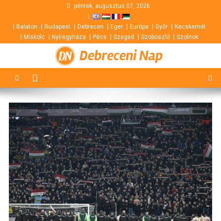
Skip
péntek, augusztus 07, 2026
to
Balaton
Budapest
Debrecen
Eger
Európa
Győr
Kecskemét
content
Miskolc
Nyíregyháza
Pécs
Szeged
Szoboszló
Szolnok
Debreceni Nap