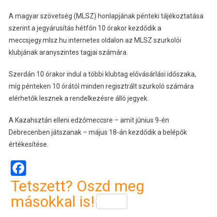
A magyar szövetség (MLSZ) honlapjának pénteki tájékoztatása
szerint a jegyárusítás hétfőn 10 órakor kezdődik a
meccsjegy.mlsz.hu internetes oldalon az MLSZ szurkolói
klubjának aranyszintes tagjai számára.
Szerdán 10 órakor indul a többi klubtag elővásárlási időszaka,
míg pénteken 10 órától minden regisztrált szurkoló számára
elérhetők lesznek a rendelkezésre álló jegyek.
A Kazahsztán elleni edzőmeccsre – amit június 9-én
Debrecenben játszanak – május 18-án kezdődik a belépők
értékesítése.
Facebook
Tetszett? Oszd meg
másokkal is!