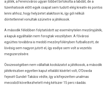
a játék, a Ferencváros ugyan többet birtokolta a labdát, de a
tizenhatosok előtt egyik csapat sem tudott elég kreatív és pontos
lenni ahhoz, hogy helyzetet alakítson ki, így gól nélküli
döntetlennel vonultak szünetre a játékosok.
A második félidőben folytatódott az eseménytelen mezőnyjáték,
a kapuk egyáltalán nem forogtak veszélyben. A fővárosi
együttes továbbra is meddő mezőnyfölényben futballozott, de
lövésig sem nagyon jutott el, így esélye sem volt a vezetés
megszerzésére.
Összességében nem vállaltak kockázatot a játékosok, a második
játékrészben egyetlen kaput eltaláló kísérlet volt, O’Dowda
fejesét Gundel-Takács védte, így a kifejezetten unalmas
meccsből következhetett még kétszer 15 perc ráadás.