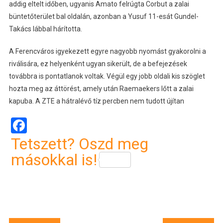
addig eltelt időben, ugyanis Amato felrúgta Corbut a zalai
büntetőterület bal oldalán, azonban a Yusuf 11-esát Gundel-
Takács lábbal hárította.
A Ferencváros igyekezett egyre nagyobb nyomást gyakorolni a
riválisára, ez helyenként ugyan sikerült, de a befejezések
továbbra is pontatlanok voltak. Végül egy jobb oldali kis szöglet
hozta meg az áttörést, amely után Raemaekers lőtt a zalai
kapuba. A ZTE a hátralévő tíz percben nem tudott újítan
Facebook
Tetszett? Oszd meg
másokkal is!