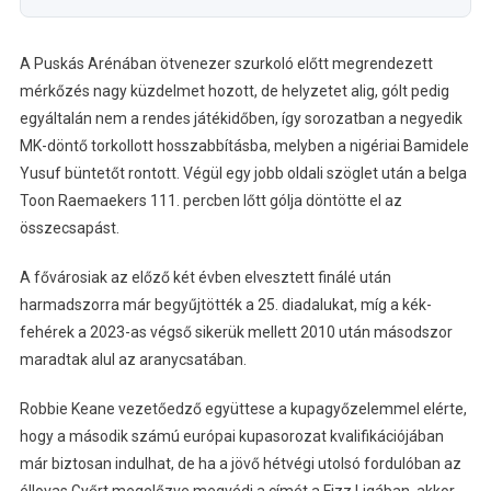
A Puskás Arénában ötvenezer szurkoló előtt megrendezett
mérkőzés nagy küzdelmet hozott, de helyzetet alig, gólt pedig
egyáltalán nem a rendes játékidőben, így sorozatban a negyedik
MK-döntő torkollott hosszabbításba, melyben a nigériai Bamidele
Yusuf büntetőt rontott. Végül egy jobb oldali szöglet után a belga
Toon Raemaekers 111. percben lőtt gólja döntötte el az
összecsapást.
A fővárosiak az előző két évben elvesztett finálé után
harmadszorra már begyűjtötték a 25. diadalukat, míg a kék-
fehérek a 2023-as végső sikerük mellett 2010 után másodszor
maradtak alul az aranycsatában.
Robbie Keane vezetőedző együttese a kupagyőzelemmel elérte,
hogy a második számú európai kupasorozat kvalifikációjában
már biztosan indulhat, de ha a jövő hétvégi utolsó fordulóban az