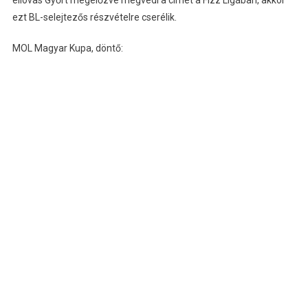
éllovas Győrt megelőzve megvédi a címét a Fizz Ligában, akkor
ezt BL-selejtezős részvételre cserélik.
MOL Magyar Kupa, döntő: