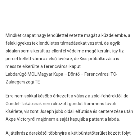
Mindkét csapat nagy lendülettel vetette magát a küzdelembe, a
felek igyekeztek lendületes támadásokat vezetni, de egyik
oldalon sem sikerült az ellenfél védelme mögé kerülni, így tíz
percet kellett várni az első lövésre, de Kiss próbálkozása is
messze elkerülte a ferencvárosi kaput.
Labdarúgó MOL Magyar Kupa – Döntő – Ferencvárosi TC-
Zalaegerszegi TE
Erre nem sokkal később érkezett a válasz a zöld-fehérektől, de
Gundel-Takácsnak nem okozott gondot Rommens távoli
kísérlete, viszont Joseph jobb oldali elfutása és centerezése után
Akpe Victoryról majdnem a saját kapujába pattant a labda.
A játékrész derekától többnyire a két büntetőterület között folyt