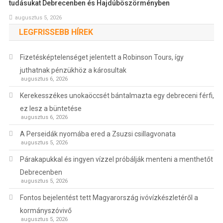
tudásukat Debrecenben és Hajdúböszörményben
augusztus 5, 2026
LEGFRISSEBB HÍREK
Fizetésképtelenséget jelentett a Robinson Tours, így
juthatnak pénzükhöz a károsultak
augusztus 6, 2026
Kerekesszékes unokaöccsét bántalmazta egy debreceni férfi,
ez lesz a büntetése
augusztus 6, 2026
A Perseidák nyomába ered a Zsuzsi csillagvonata
augusztus 5, 2026
Párakapukkal és ingyen vízzel próbálják menteni a menthetőt
Debrecenben
augusztus 5, 2026
Fontos bejelentést tett Magyarország ivóvízkészletéről a
kormányszóvivő
augusztus 5, 2026