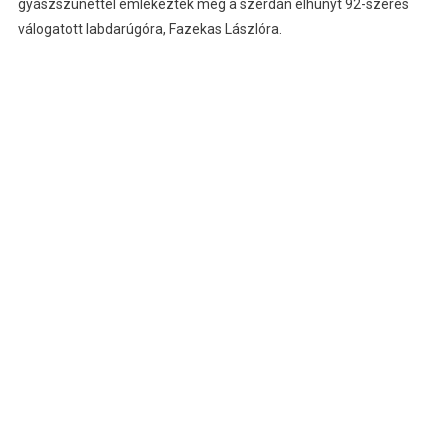
gyászszünettel emlékeztek meg a szerdán elhunyt 92-szeres
válogatott labdarúgóra, Fazekas Lászlóra.