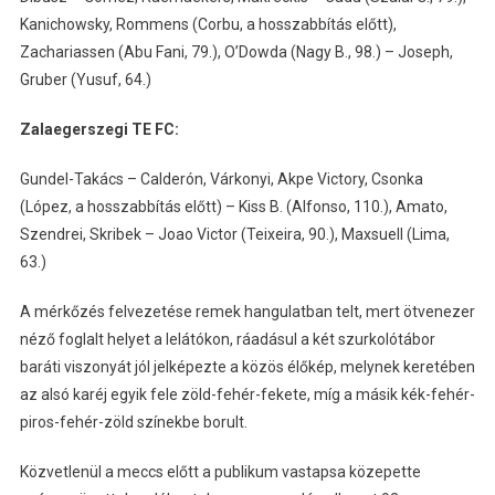
Kanichowsky, Rommens (Corbu, a hosszabbítás előtt),
Zachariassen (Abu Fani, 79.), O’Dowda (Nagy B., 98.) – Joseph,
Gruber (Yusuf, 64.)
Zalaegerszegi TE FC:
Gundel-Takács – Calderón, Várkonyi, Akpe Victory, Csonka
(López, a hosszabbítás előtt) – Kiss B. (Alfonso, 110.), Amato,
Szendrei, Skribek – Joao Victor (Teixeira, 90.), Maxsuell (Lima,
63.)
A mérkőzés felvezetése remek hangulatban telt, mert ötvenezer
néző foglalt helyet a lelátókon, ráadásul a két szurkolótábor
baráti viszonyát jól jelképezte a közös élőkép, melynek keretében
az alsó karéj egyik fele zöld-fehér-fekete, míg a másik kék-fehér-
piros-fehér-zöld színekbe borult.
Közvetlenül a meccs előtt a publikum vastapsa közepette