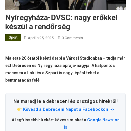
Nyíregyháza-DVSC: nagy erőkkel
készül a rendőrség
Sport
Április 25, 2025
0 Comments
Ma este 20 órától keleti derbi a Városi Stadionban – tudja már
ezt Debrecen és Nyíregyháza apraja-nagyja. A hatpontos
meccsen a Loki és a Szpari is nagy lépést tehet a
bentmaradás felé.
Ne maradj le a debreceni és országos hírekről!
Kövesd a Debreceni Napot a Facebookon >>
A legfrissebb hírekért kövess minket a
Google News-on
is