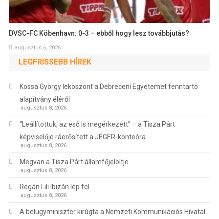
DVSC-FC Köbenhavn: 0-3 – ebből hogy lesz továbbjutás?
augusztus 6, 2026
LEGFRISSEBB HÍREK
Kossa György leköszönt a Debreceni Egyetemet fenntartó
alapítvány éléről
augusztus 8, 2026
“Leállítottuk, az eső is megérkezett” – a Tisza Párt
képviselője ráerősített a JÉGER-konteóra
augusztus 8, 2026
Megvan a Tisza Párt államfőjelöltje
augusztus 8, 2026
Regán Lili Ibizán lép fel
augusztus 8, 2026
A belügyminiszter kirúgta a Nemzeti Kommunikációs Hivatal