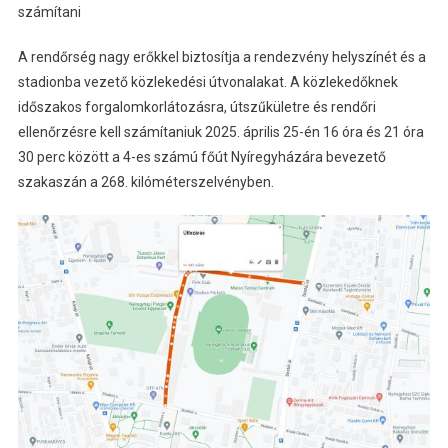
számítani
A rendőrség nagy erőkkel biztosítja a rendezvény helyszínét és a
stadionba vezető közlekedési útvonalakat. A közlekedőknek
időszakos forgalomkorlátozásra, útszűkületre és rendőri
ellenőrzésre kell számítaniuk 2025. április 25-én 16 óra és 21 óra
30 perc között a 4-es számú főút Nyíregyházára bevezető
szakaszán a 268. kilóméterszelvényben.