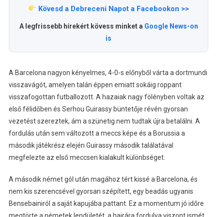
Kövesd a Debreceni Napot a Facebookon >>
A legfrissebb hírekért kövess minket a
Google News-on
is
A Barcelona nagyon kényelmes, 4-0-s előnyből várta a dortmundi
visszavágót, amelyen talán éppen emiatt sokáig roppant
visszafogottan futballozott. A hazaiak nagy fölényben voltak az
első félidőben és Serhou Guirassy büntetője révén gyorsan
vezetést szereztek, ám a szünetig nem tudtak újra betalálni. A
fordulás után sem változott a meccs képe és a Borussia a
második játékrész elején Guirassy második találatával
megfelezte az első meccsen kialakult különbséget.
A második német gól után magához tért kissé a Barcelona, és
nem kis szerencsével gyorsan szépített, egy beadás ugyanis
Bensebainiról a saját kapujába pattant. Ez a momentum jó időre
megtörte a németek lendületét, a hajrára fordulva viszont ismét