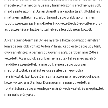
megélénkült a meccs, Guirassy harmadszor is eredményes volt,
majd szinte azonnal Julian Brandt is a kapuba talált. Utóbbit les
miatt nem adták meg, a Dortmund pedig újabb gólt már nem
tudott szerezni, így Hans-Dieter Flick vezetőedző együttese 5-3-
as összesítéssel biztosította helyét a legjobb négy között.
A Paris Saint-Germain 3-1-re nyerte a hazai odavágót, amelyen
lényegesen jobb volt az Aston Villánál, kedd este pedig úgy tűnt,
gyorsan elintézi a párharcot, ugyanis a 28. percben már 2-0-ra
vezetett. Az angolok azonban nem adták fel és még az első
félidőben szépítettek, a második elején pedig gyorsan
megfordították az állást és összesítésben egy gólra
felzárkóztak. Ezt követően szinte azonnal a negyedik gólhoz is
közel voltak, ám Gianluigi Donnarumma nagyot védett, a
folytatásban pedig a vendégek már jól védekeztek és megőrizték
minimális előnyüket.