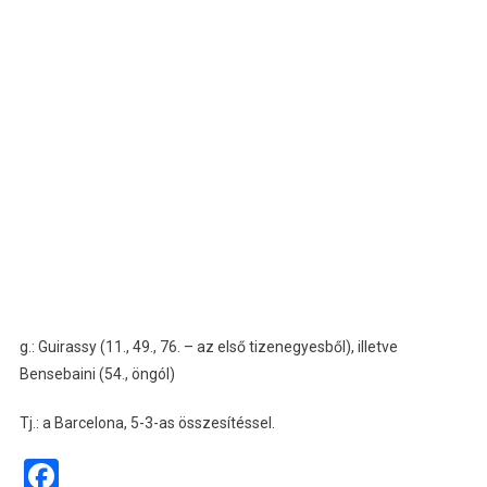
g.: Guirassy (11., 49., 76. – az első tizenegyesből), illetve
Bensebaini (54., öngól)
Tj.: a Barcelona, 5-3-as összesítéssel.
Facebook