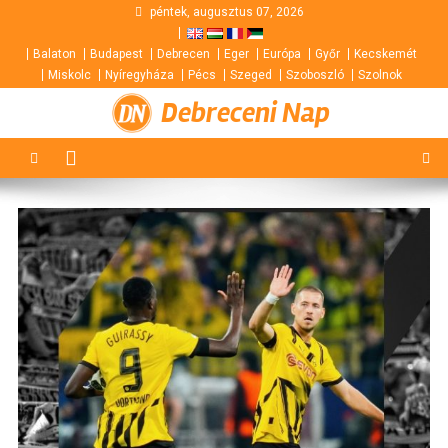
Skip
péntek, augusztus 07, 2026
to
Balaton
Budapest
Debrecen
Eger
Európa
Győr
Kecskemét
content
Miskolc
Nyíregyháza
Pécs
Szeged
Szoboszló
Szolnok
Debreceni Nap