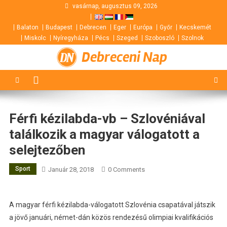
Skip
vasárnap, augusztus 09, 2026
to
Balaton
Budapest
Debrecen
Eger
Európa
Győr
Kecskemét
content
Miskolc
Nyíregyháza
Pécs
Szeged
Szoboszló
Szolnok
Debreceni Nap
Férfi kézilabda-vb – Szlovéniával
találkozik a magyar válogatott a
selejtezőben
Sport
Január 28, 2018
0 Comments
A magyar férfi kézilabda-válogatott Szlovénia csapatával játszik
a jövő januári, német-dán közös rendezésű olimpiai kvalifikációs