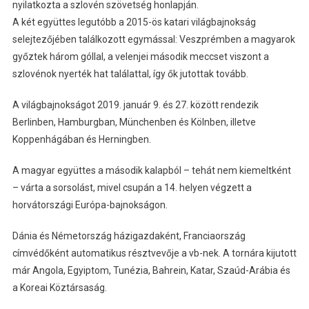
nyilatkozta a szlovén szövetség honlapján.
A két együttes legutóbb a 2015-ös katari világbajnokság
selejtezőjében találkozott egymással: Veszprémben a magyarok
győztek három góllal, a velenjei második meccset viszont a
szlovénok nyerték hat találattal, így ők jutottak tovább.
A világbajnokságot 2019. január 9. és 27. között rendezik
Berlinben, Hamburgban, Münchenben és Kölnben, illetve
Koppenhágában és Herningben.
A magyar együttes a második kalapból – tehát nem kiemeltként
– várta a sorsolást, mivel csupán a 14. helyen végzett a
horvátországi Európa-bajnokságon.
Dánia és Németország házigazdaként, Franciaország
címvédőként automatikus résztvevője a vb-nek. A tornára kijutott
már Angola, Egyiptom, Tunézia, Bahrein, Katar, Szaúd-Arábia és
a Koreai Köztársaság.