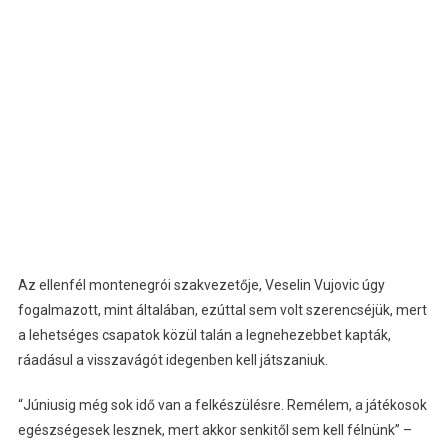
Az ellenfél montenegrói szakvezetője, Veselin Vujovic úgy
fogalmazott, mint általában, ezúttal sem volt szerencséjük, mert
a lehetséges csapatok közül talán a legnehezebbet kapták,
ráadásul a visszavágót idegenben kell játszaniuk.
“Júniusig még sok idő van a felkészülésre. Remélem, a játékosok
egészségesek lesznek, mert akkor senkitől sem kell félnünk” –