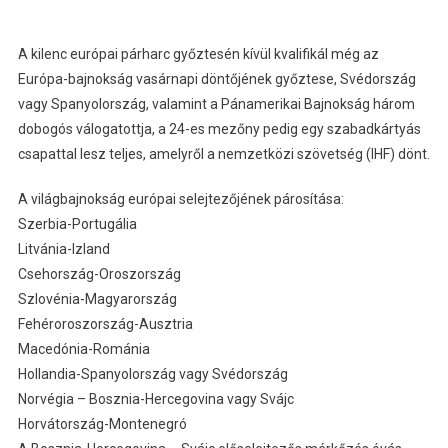
A kilenc európai párharc győztesén kívül kvalifikál még az
Európa-bajnokság vasárnapi döntőjének győztese, Svédország
vagy Spanyolország, valamint a Pánamerikai Bajnokság három
dobogós válogatottja, a 24-es mezőny pedig egy szabadkártyás
csapattal lesz teljes, amelyről a nemzetközi szövetség (IHF) dönt.
A világbajnokság európai selejtezőjének párosítása:
Szerbia-Portugália
Litvánia-Izland
Csehország-Oroszország
Szlovénia-Magyarország
Fehéroroszország-Ausztria
Macedónia-Románia
Hollandia-Spanyolország vagy Svédország
Norvégia – Bosznia-Hercegovina vagy Svájc
Horvátország-Montenegró