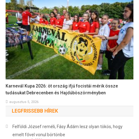
Karnevál Kupa 2026: öt ország ifjú focistái mérik össze
tudásukat Debrecenben és Hajdúböszörményben
augusztus 5, 2026
LEGFRISSEBB HÍREK
Felföldi József reméli, Fásy Ádám lesz olyan tökös, hogy
emelt fővel vonul börtönbe