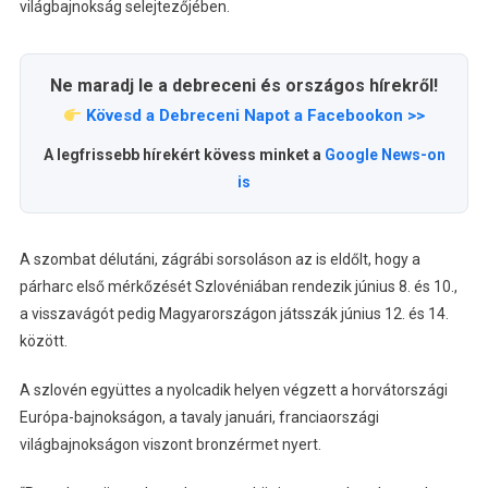
világbajnokság selejtezőjében.
Ne maradj le a debreceni és országos hírekről!
Kövesd a Debreceni Napot a Facebookon >>
A legfrissebb hírekért kövess minket a
Google News-on
is
A szombat délutáni, zágrábi sorsoláson az is eldőlt, hogy a
párharc első mérkőzését Szlovéniában rendezik június 8. és 10.,
a visszavágót pedig Magyarországon játsszák június 12. és 14.
között.
A szlovén együttes a nyolcadik helyen végzett a horvátországi
Európa-bajnokságon, a tavaly januári, franciaországi
világbajnokságon viszont bronzérmet nyert.