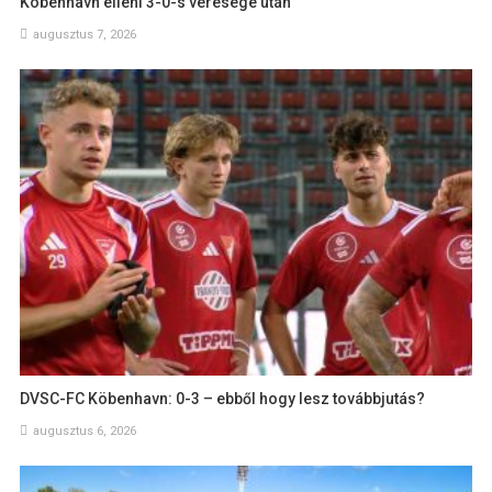
Köbenhavn elleni 3-0-s veresége után
augusztus 7, 2026
DVSC-FC Köbenhavn: 0-3 – ebből hogy lesz továbbjutás?
augusztus 6, 2026