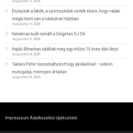
augusztus 9, 2026
Elutaztak a lakók, a szomszédok vették észre, hogy valaki
mégis bent van a nádudvari házban
augusztus 9, 2026
Hatalmas bulit csinált a Szigeten DJ Oti
augusztus 9, 2026
Hajdú-Biharban találtak meg egy eltűnt 15 éves dán lányt
augusztus 8, 2026
Takács Péter összebalhézott egy járókelővel – videón
mutogatja, mennyire ártatlan
augusztus 8, 2026
Impresszum
Adatkezelési tájékoztató