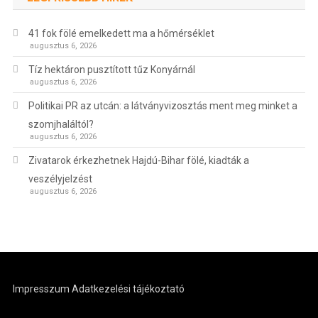
41 fok fölé emelkedett ma a hőmérséklet
augusztus 6, 2026
Tíz hektáron pusztított tűz Konyárnál
augusztus 6, 2026
Politikai PR az utcán: a látványvizosztás ment meg minket a
szomjhaláltól?
augusztus 6, 2026
Zivatarok érkezhetnek Hajdú-Bihar fölé, kiadták a
veszélyjelzést
augusztus 6, 2026
Impresszum
Adatkezelési tájékoztató