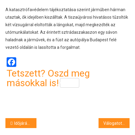
A katasztrófavédelem tájékoztatása szerint járműben hárman
utaztak, ők idejében kiszálltak. A tiszaújvárosi hivatásos tűzoltók
két vízsugárral eloltották a lángokat, majd megkezdték az
utómunkálatokat. Az érintett sztrádaszakaszon egy sávon
haladnak a járművek, és a füst az autópálya Budapest felé
vezető oldalán is lassította a forgalmat.
Facebook
Tetszett? Oszd meg
másokkal is!
Bejegyzés
Időjárás: marad a sivatagi por és a meleg
Válogatott: Lang Ádám lábközépcsonttörést szenvedett