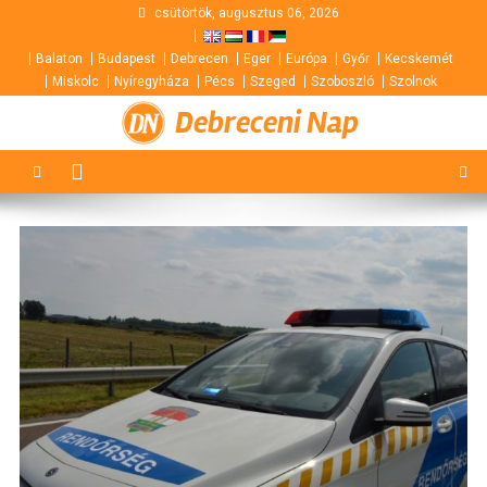
Skip
csütörtök, augusztus 06, 2026
to
Balaton
Budapest
Debrecen
Eger
Európa
Győr
Kecskemét
content
Miskolc
Nyíregyháza
Pécs
Szeged
Szoboszló
Szolnok
Debreceni Nap