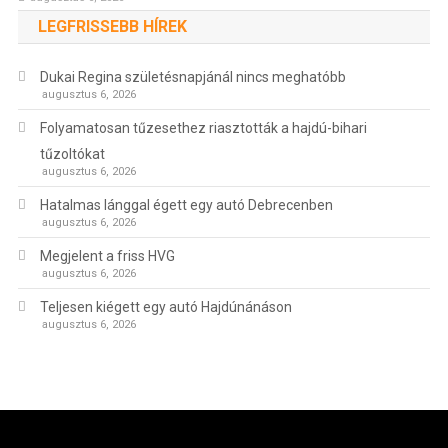
LEGFRISSEBB HÍREK
Dukai Regina születésnapjánál nincs meghatóbb
augusztus 6, 2026
Folyamatosan tűzesethez riasztották a hajdú-bihari
tűzoltókat
augusztus 6, 2026
Hatalmas lánggal égett egy autó Debrecenben
augusztus 6, 2026
Megjelent a friss HVG
augusztus 6, 2026
Teljesen kiégett egy autó Hajdúnánáson
augusztus 6, 2026