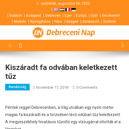
Skip
csütörtök, augusztus 06, 2026
to
Balaton
Budapest
Debrecen
Eger
Európa
Győr
Kecskemét
content
Miskolc
Nyíregyháza
Pécs
Szeged
Szoboszló
Szolnok
Debreceni Nap
Kiszáradt fa odvában keletkezett
tűz
Rendőrség
November 17, 2018
0 Comments
Péntek reggel Debrecenben, a Vág utcában egy nyolc méter
magas fa kiszáradt és a törzsében lévő odúban tűz keletkezett.
A megyeszékhely hivatásos tűzoltó egy vízsugárral oltották el a