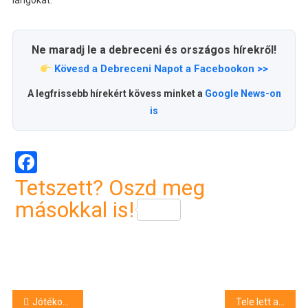
lángokat.
Ne maradj le a debreceni és országos hírekről!
Kövesd a Debreceni Napot a Facebookon >>
A legfrissebb hírekért kövess minket a
Google News-on
is
Facebook
Tetszett? Oszd meg
másokkal is!
Bejegyzés
Jótékonysági csokigyűjtés, bohócdoktorokkal a gyermekekért
Tele lett a ház füsttel