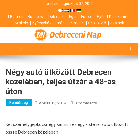
Skip
péntek, augusztus 07, 2026
to
Balaton
Budapest
Debrecen
Eger
Európa
Győr
Kecskemét
content
Miskolc
Nyíregyháza
Pécs
Szeged
Szoboszló
Szolnok
Debreceni Nap
Négy autó ütközött Debrecen
közelében, teljes útzár a 48-as
úton
Rendőrség
Április 13, 2018
0 Comments
Két személygépkocsi, egy kamion és egy kisteherautó ütközött
össze Debrecen közelében.