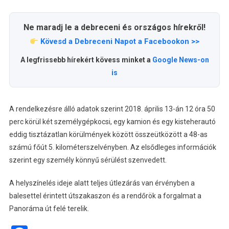
Ne maradj le a debreceni és országos hírekről!
Kövesd a Debreceni Napot a Facebookon >>
A legfrissebb hírekért kövess minket a
Google News-on
is
A rendelkezésre álló adatok szerint 2018. április 13-án 12 óra 50
perc körül két személygépkocsi, egy kamion és egy kisteherautó
eddig tisztázatlan körülmények között összeütközött a 48-as
számú főút 5. kilométerszelvényben. Az elsődleges információk
szerint egy személy könnyű sérülést szenvedett.
A helyszínelés ideje alatt teljes útlezárás van érvényben a
balesettel érintett útszakaszon és a rendőrök a forgalmat a
Panoráma út felé terelik.