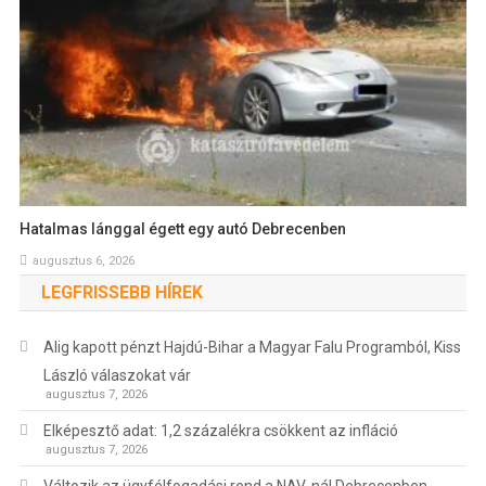
Hatalmas lánggal égett egy autó Debrecenben
augusztus 6, 2026
LEGFRISSEBB HÍREK
Alig kapott pénzt Hajdú-Bihar a Magyar Falu Programból, Kiss
László válaszokat vár
augusztus 7, 2026
Elképesztő adat: 1,2 százalékra csökkent az infláció
augusztus 7, 2026
Változik az ügyfélfogadási rend a NAV-nál Debrecenben