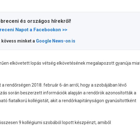
ebreceni és országos hírekről!
receni Napot a Facebookon >>
t kövess minket a
Google News-on is
rűen elkövetett lopás vétség elkövetésének megalapozott gyanúja mia
st a rendőrségen 2018. február 6-án arról, hogy a szobájában lévő
ozás során beszerzett információk alapján a rendőrök azonosították a
 fiatalkorú kollégistát, akit a rendőrkapitányságon gyanúsítottként
 összesen 9 kollégiumi szobából lopott készpénzt, amiből