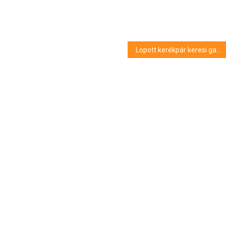
Lopott kerékpár keresi gazdáját