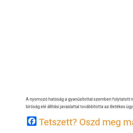
A nyomozó hatóság a gyanúsítottal szemben folytatott n
bíróság elé állítási javaslattal továbbította az illetékes ü
Facebook
Tetszett? Oszd meg má