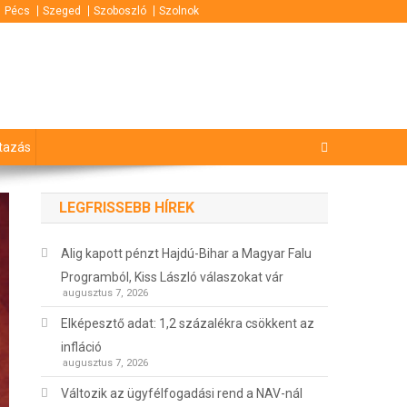
Pécs
Szeged
Szoboszló
Szolnok
tazás
LEGFRISSEBB HÍREK
Alig kapott pénzt Hajdú-Bihar a Magyar Falu
Programból, Kiss László válaszokat vár
augusztus 7, 2026
Elképesztő adat: 1,2 százalékra csökkent az
infláció
augusztus 7, 2026
Változik az ügyfélfogadási rend a NAV-nál