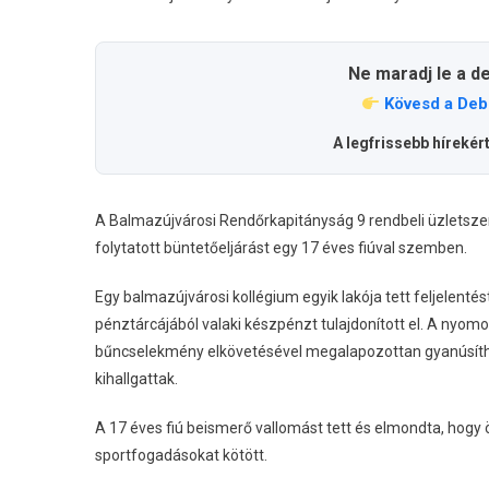
Ne maradj le a d
Kövesd a Deb
A legfrissebb hírekér
A Balmazújvárosi Rendőrkapitányság 9 rendbeli üzletsze
folytatott büntetőeljárást egy 17 éves fiúval szemben.
Egy balmazújvárosi kollégium egyik lakója tett feljelenté
pénztárcájából valaki készpénzt tulajdonított el. A nyom
bűncselekmény elkövetésével megalapozottan gyanúsítható
kihallgattak.
A 17 éves fiú beismerő vallomást tett és elmondta, hogy
sportfogadásokat kötött.