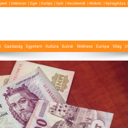
pest
Debrecen
Eger
Európa
Győr
Kecskemét
Miskolc
Nyíregyháza
t
Gazdaság
Egyetem
Kultúra
Bulvár
Wellness
Európa
Világ
U