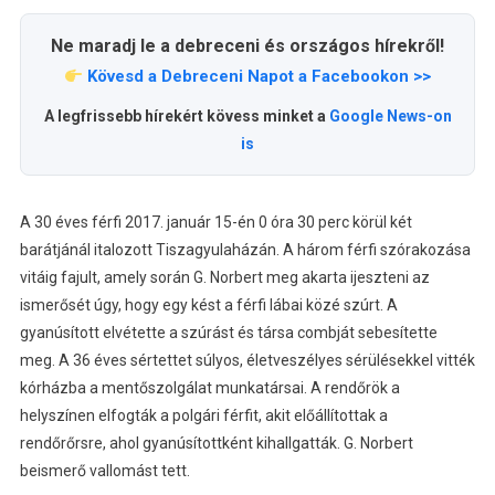
Ne maradj le a debreceni és országos hírekről!
Kövesd a Debreceni Napot a Facebookon >>
A legfrissebb hírekért kövess minket a
Google News-on
is
A 30 éves férfi 2017. január 15-én 0 óra 30 perc körül két
barátjánál italozott Tiszagyulaházán. A három férfi szórakozása
vitáig fajult, amely során G. Norbert meg akarta ijeszteni az
ismerősét úgy, hogy egy kést a férfi lábai közé szúrt. A
gyanúsított elvétette a szúrást és társa combját sebesítette
meg. A 36 éves sértettet súlyos, életveszélyes sérülésekkel vitték
kórházba a mentőszolgálat munkatársai. A rendőrök a
helyszínen elfogták a polgári férfit, akit előállítottak a
rendőrőrsre, ahol gyanúsítottként kihallgatták. G. Norbert
beismerő vallomást tett.