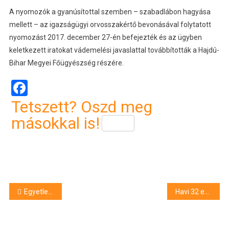
A nyomozók a gyanúsítottal szemben – szabadlábon hagyása
mellett – az igazságügyi orvosszakértő bevonásával folytatott
nyomozást 2017. december 27-én befejezték és az ügyben
keletkezett iratokat vádemelési javaslattal továbbították a Hajdú-
Bihar Megyei Főügyészség részére.
Facebook
Tetszett? Oszd meg
másokkal is!
Bejegyzés
Egyetlen ittas vezetőt szűrtek ki Hajdúszoboszlón
Havi 32 ezer forinttal nő az albérlet-támogatás összege
navigáció