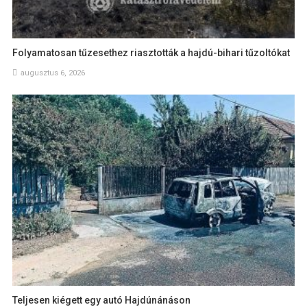
Folyamatosan tűzesethez riasztották a hajdú-bihari tűzoltókat
augusztus 6, 2026
Teljesen kiégett egy autó Hajdúnánáson