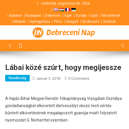
Skip
csütörtök, augusztus 06, 2026
to
Balaton
Budapest
Debrecen
Eger
Európa
Győr
Kecskemét
content
Miskolc
Nyíregyháza
Pécs
Szeged
Szoboszló
Szolnok
Debreceni Nap
Lábai közé szúrt, hogy megijessze
Rendőrség
Január 3, 2018
0 Comments
A Hajdú-Bihar Megyei Rendőr-főkapitányság Vizsgálati Osztálya
gondatlanságból elkövetett életveszélyt okozó testi sértés
bűntett elkövetésének megalapozott gyanúja miatt folytatott
nyomozást G. Norberttel szemben.