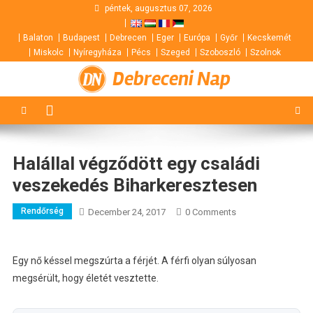
Skip
péntek, augusztus 07, 2026
to
Balaton
Budapest
Debrecen
Eger
Európa
Győr
Kecskemét
content
Miskolc
Nyíregyháza
Pécs
Szeged
Szoboszló
Szolnok
Debreceni Nap
Halállal végződött egy családi
veszekedés Biharkeresztesen
Rendőrség
December 24, 2017
0 Comments
Egy nő késsel megszúrta a férjét. A férfi olyan súlyosan
megsérült, hogy életét vesztette.