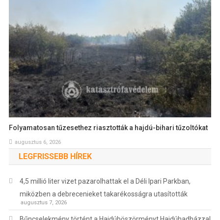
Folyamatosan tűzesethez riasztották a hajdú-bihari tűzoltókat
augusztus 6, 2026
LEGFRISSEBB HÍREK
4,5 millió liter vizet pazarolhattak el a Déli Ipari Parkban,
miközben a debrecenieket takarékosságra utasították
augusztus 7, 2026
Bűncselekmény történt a Hajdúböszörményt Hajdúhadházzal