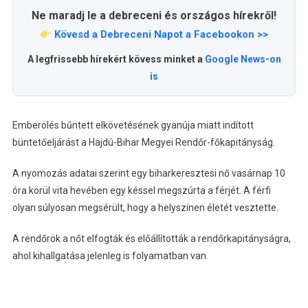
Ne maradj le a debreceni és országos hírekről!
Kövesd a Debreceni Napot a Facebookon >>
A legfrissebb hírekért kövess minket a
Google News-on
is
Emberölés bűntett elkövetésének gyanúja miatt indított
büntetőeljárást a Hajdú-Bihar Megyei Rendőr-főkapitányság.
A nyomozás adatai szerint egy biharkeresztesi nő vasárnap 10
óra körül vita hevében egy késsel megszúrta a férjét. A férfi
olyan súlyosan megsérült, hogy a helyszínen életét vesztette.
A rendőrök a nőt elfogták és előállították a rendőrkapitányságra,
ahol kihallgatása jelenleg is folyamatban van.