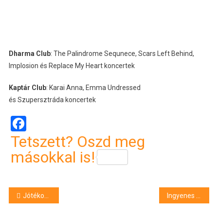
Dharma Club
: The Palindrome Sequnece, Scars Left Behind,
Implosion és Replace My Heart koncertek
Kaptár Club
: Karai Anna, Emma Undressed
és Szupersztráda koncertek
Facebook
Tetszett? Oszd meg
másokkal is!
Bejegyzés
Jótékonysági árverés: elkeltek a mezek
Ingyenes előadások a DAB székházban
navigáció