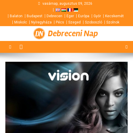
Skip
vasárnap, augusztus 09, 2026
to
Balaton
Budapest
Debrecen
Eger
Európa
Győr
Kecskemét
content
Miskolc
Nyíregyháza
Pécs
Szeged
Szoboszló
Szolnok
Debreceni Nap