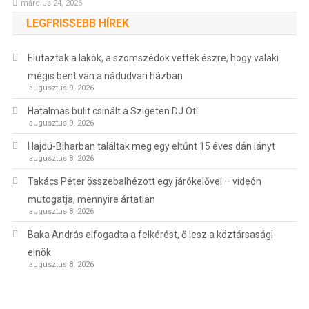
március 24, 2026
LEGFRISSEBB HÍREK
Elutaztak a lakók, a szomszédok vették észre, hogy valaki
mégis bent van a nádudvari házban
augusztus 9, 2026
Hatalmas bulit csinált a Szigeten DJ Oti
augusztus 9, 2026
Hajdú-Biharban találtak meg egy eltűnt 15 éves dán lányt
augusztus 8, 2026
Takács Péter összebalhézott egy járókelővel – videón
mutogatja, mennyire ártatlan
augusztus 8, 2026
Baka András elfogadta a felkérést, ő lesz a köztársasági
elnök
augusztus 8, 2026