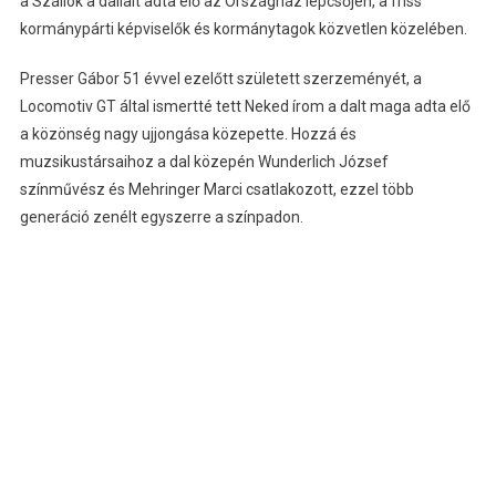
a Szállok a dallalt adta elő az Országház lépcsőjén, a friss
kormánypárti képviselők és kormánytagok közvetlen közelében.
Presser Gábor 51 évvel ezelőtt született szerzeményét, a
Locomotiv GT által ismertté tett Neked írom a dalt maga adta elő
a közönség nagy ujjongása közepette. Hozzá és
muzsikustársaihoz a dal közepén Wunderlich József
színművész és Mehringer Marci csatlakozott, ezzel több
generáció zenélt egyszerre a színpadon.