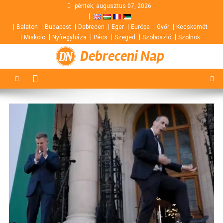
Skip
péntek, augusztus 07, 2026
to
Balaton
Budapest
Debrecen
Eger
Európa
Győr
Kecskemét
content
Miskolc
Nyíregyháza
Pécs
Szeged
Szoboszló
Szolnok
Debreceni Nap