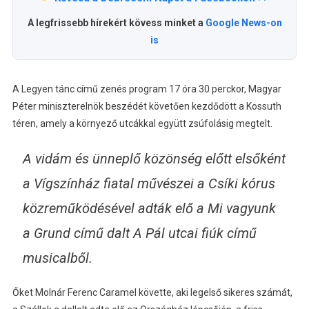
A legfrissebb hírekért kövess minket a
Google News-on
is
A Legyen tánc című zenés program 17 óra 30 perckor, Magyar
Péter miniszterelnök beszédét követően kezdődött a Kossuth
téren, amely a környező utcákkal együtt zsúfolásig megtelt.
A vidám és ünneplő közönség előtt elsőként
a Vígszínház fiatal művészei a Csíki kórus
közreműködésével adták elő a Mi vagyunk
a Grund című dalt A Pál utcai fiúk című
musicalből.
Őket Molnár Ferenc Caramel követte, aki legelső sikeres számát,