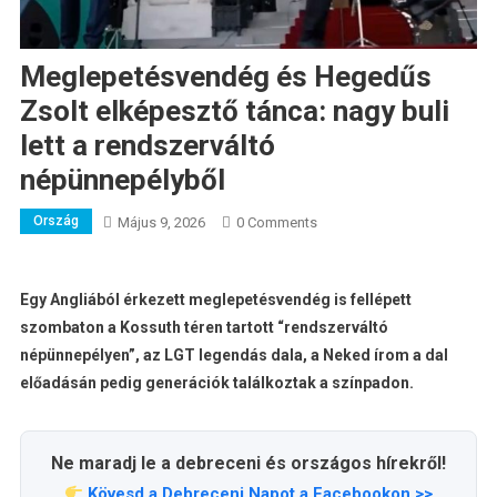
Meglepetésvendég és Hegedűs
Zsolt elképesztő tánca: nagy buli
lett a rendszerváltó
népünnepélyből
Ország
Május 9, 2026
0 Comments
Egy Angliából érkezett meglepetésvendég is fellépett
szombaton a Kossuth téren tartott “rendszerváltó
népünnepélyen”, az LGT legendás dala, a Neked írom a dal
előadásán pedig generációk találkoztak a színpadon.
Ne maradj le a debreceni és országos hírekről!
Kövesd a Debreceni Napot a Facebookon >>