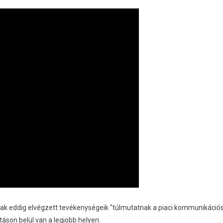
amnak eddig elvégzett tevékenységeik “túlmutatnak a piaci kommunikáció
áson belül van a legjobb helyen.