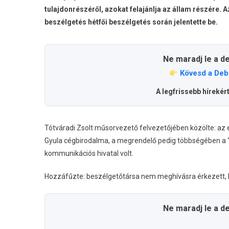
tulajdonrészéről, azokat felajánlja az állam részére.
beszélgetés hétfői beszélgetés során jelentette be.
Ne maradj le a d
Kövesd a Deb
A legfrissebb hírekér
Tótváradi Zsolt műsorvezető felvezetőjében közölte: az e
Gyula cégbirodalma, a megrendelő pedig többségében a “
kommunikációs hivatal volt.
Hozzáfűzte: beszélgetőtársa nem meghívásra érkezett, h
Ne maradj le a d