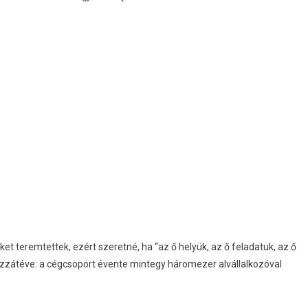
et teremtettek, ezért szeretné, ha “az ő helyük, az ő feladatuk, az ő
 hozzátéve: a cégcsoport évente mintegy háromezer alvállalkozóval