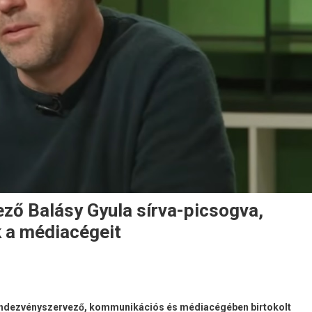
ező Balásy Gyula sírva-picsogva,
k a médiacégeit
endezvényszervező, kommunikációs és médiacégében birtokolt