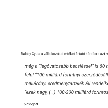
Balásy Gyula a vállalkozásai értékét firtató kérdésre azt
még a “legóvatosabb becsléssel” is 80 mi
felül “100 milliárd forintnyi szerződés
milliárdnyi eredménytartalék áll rendelke
“ezek nagy, (…) 100-200 milliárd forinto
– picsogott.