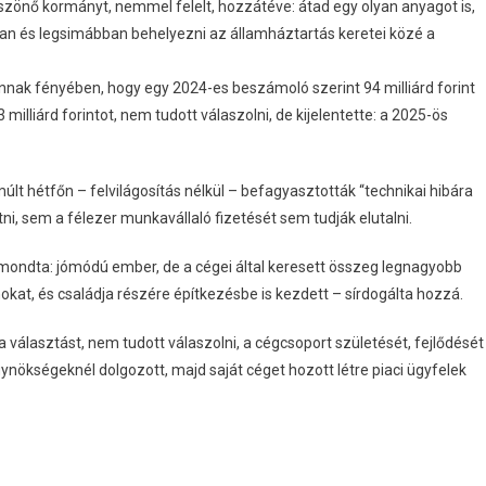
köszönő kormányt, nemmel felelt, hozzátéve: átad egy olyan anyagot is,
ban és legsimábban behelyezni az államháztartás keretei közé a
annak fényében, hogy egy 2024-es beszámoló szerint 94 milliárd forint
milliárd forintot, nem tudott válaszolni, de kijelentette: a 2025-ös
t hétfőn – felvilágosítás nélkül – befagyasztották “technikai hibára
i, sem a félezer munkavállaló fizetését sem tudják elutalni.
elmondta: jómódú ember, de a cégei által keresett összeg legnagyobb
nokat, és családja részére építkezésbe is kezdett – sírdogálta hozzá.
 a választást, nem tudott válaszolni, a cégcsoport születését, fejlődését
nökségeknél dolgozott, majd saját céget hozott létre piaci ügyfelek