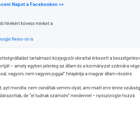
eceni Napot a Facebookon >>
bb hírekért kövess minket a
oogle News-on is
ettségvállalást tartalmazó közjegyzői okirattal érkezett a beszélgetésr
oportját – amely egyben jelenleg az állam és a kormányzat számára vég
al, vagyoni, nem vagyoni joggal” felajánlja a magyar állam részére.
, azt mondta: nem csináltak semmi olyat, ami miatt erre lenne szükség
túlárazottak, de “el tudnak számolni” mindennel – nyöszörögte hozzá.