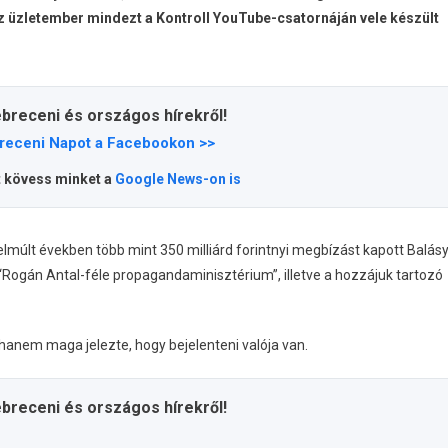
 Az üzletember mindezt a Kontroll YouTube-csatornáján vele készült
ebreceni és országos hírekről!
receni Napot a Facebookon >>
t kövess minket a
Google News-on is
lmúlt években több mint 350 milliárd forintnyi megbízást kapott Balás
Rogán Antal-féle propagandaminisztérium”, illetve a hozzájuk tartozó
anem maga jelezte, hogy bejelenteni valója van.
ebreceni és országos hírekről!