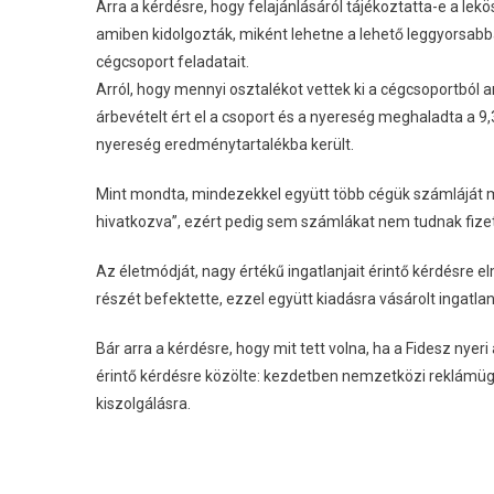
Arra a kérdésre, hogy felajánlásáról tájékoztatta-e a le
amiben kidolgozták, miként lehetne a lehető leggyorsab
cégcsoport feladatait.
Arról, hogy mennyi osztalékot vettek ki a cégcsoportból 
árbevételt ért el a csoport és a nyereség meghaladta a 9,3 
nyereség eredménytartalékba került.
Mint mondta, mindezekkel együtt több cégük számláját múl
hivatkozva”, ezért pedig sem számlákat nem tudnak fizetn
Az életmódját, nagy értékű ingatlanjait érintő kérdésre 
részét befektette, ezzel együtt kiadásra vásárolt ingatla
Bár arra a kérdésre, hogy mit tett volna, ha a Fidesz nyeri
érintő kérdésre közölte: kezdetben nemzetközi reklámügy
kiszolgálásra.