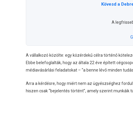
Kövesd a Debr
A legfrisse
G
A vállalkozó közölte: egy közérdekű célra történő kötelez
Ebbe belefoglalták, hogy az általa 22 éve épített cégcs
médiavásárlási feladatokat – “a benne lévő minden tudáss
Arra a kérdésre, hogy miért nem az ügyészséghez fordult
hiszen csak “bejelentés történt”, amely szerint munkáik 