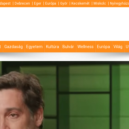
dapest
Debrecen
Eger
Európa
Győr
Kecskemét
Miskolc
Nyíregyház
t
Gazdaság
Egyetem
Kultúra
Bulvár
Wellness
Európa
Világ
U