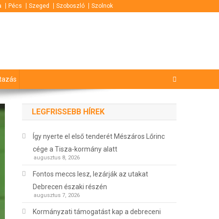
a
Pécs
Szeged
Szoboszló
Szolnok
tazás
LEGFRISSEBB HÍREK
Így nyerte el első tenderét Mészáros Lőrinc
cége a Tisza-kormány alatt
augusztus 8, 2026
Fontos meccs lesz, lezárják az utakat
Debrecen északi részén
augusztus 7, 2026
Kormányzati támogatást kap a debreceni