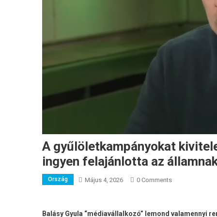
A gyűlöletkampányokat kivitel
ingyen felajánlotta az államna
Ország
Május 4, 2026
0 Comments
Balásy Gyula “médiavállalkozó” lemond valamennyi r