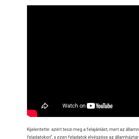
Kijelentette: azért teszi meg a felajánlást, mert az áll
feladatokon”, s ezen feladatok elvégzése az államháztart