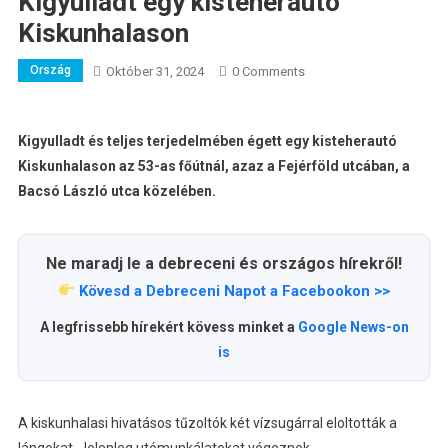
Kigyulladt egy kisteherautó
Kiskunhalason
Ország
Október 31, 2024
0 Comments
Kigyulladt és teljes terjedelmében égett egy kisteherautó
Kiskunhalason az 53-as főútnál, azaz a Fejérföld utcában, a
Bacsó László utca közelében.
Ne maradj le a debreceni és országos hírekről!
Kövesd a Debreceni Napot a Facebookon >>
A legfrissebb hírekért kövess minket a
Google News-on
is
A kiskunhalasi hivatásos tűzoltók két vízsugárral eloltották a
lángokat. Jelenleg utómunkálatokat végeznek.