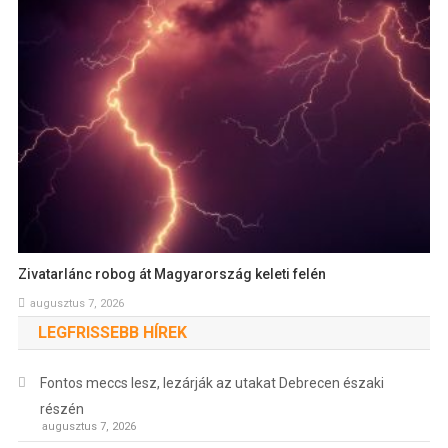
Zivatarlánc robog át Magyarország keleti felén
augusztus 7, 2026
LEGFRISSEBB HÍREK
Fontos meccs lesz, lezárják az utakat Debrecen északi
részén
augusztus 7, 2026