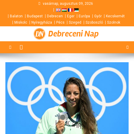
Skip
vasárnap, augusztus 09, 2026
to
Balaton
Budapest
Debrecen
Eger
Európa
Győr
Kecskemét
content
Miskolc
Nyíregyháza
Pécs
Szeged
Szoboszló
Szolnok
Debreceni Nap