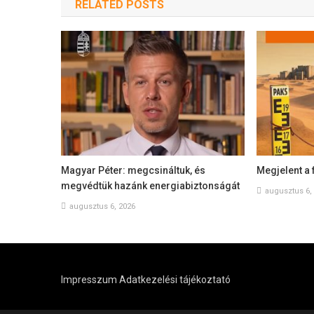
RELATED POSTS
Magyar Péter: megcsináltuk, és
Megjelent a 
megvédtük hazánk energiabiztonságát
augusztus 6,
augusztus 6, 2026
Impresszum
Adatkezelési tájékoztató