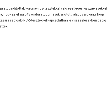
latot indítottak koronavírus-tesztekkel való esetleges visszaélésekkel
, hogy az elmúlt 48 órában tudomásukra jutott: alapos a gyanú, hogy
tására szolgáló PCR-tesztekkel kapcsolatban, e visszaélésekben pedig
ettek.