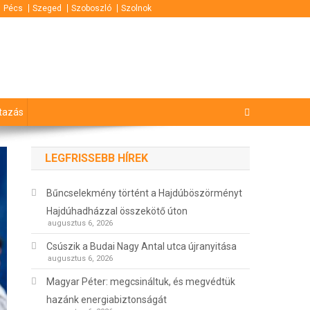
Pécs
Szeged
Szoboszló
Szolnok
tazás
LEGFRISSEBB HÍREK
Bűncselekmény történt a Hajdúböszörményt
Hajdúhadházzal összekötő úton
augusztus 6, 2026
Csúszik a Budai Nagy Antal utca újranyitása
augusztus 6, 2026
Magyar Péter: megcsináltuk, és megvédtük
hazánk energiabiztonságát