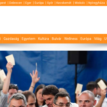
pest
Debrecen
Eger
Európa
Győr
Kecskemét
Miskolc
Nyíregyháza
t
Gazdaság
Egyetem
Kultúra
Bulvár
Wellness
Európa
Világ
U