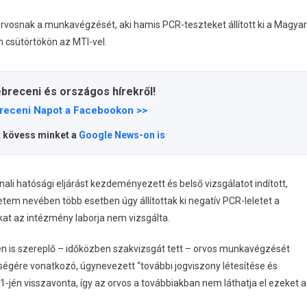
vosnak a munkavégzését, aki hamis PCR-teszteket állított ki a Magyar
csütörtökön az MTI-vel.
ebreceni és országos hírekről!
receni Napot a Facebookon >>
t kövess minket a
Google News-on is
li hatósági eljárást kezdeményezett és belső vizsgálatot indított,
etem nevében több esetben úgy állítottak ki negatív PCR-leletet a
at az intézmény laborja nem vizsgálta.
ken is szereplő – időközben szakvizsgát tett – orvos munkavégzését
égére vonatkozó, úgynevezett “további jogviszony létesítése és
1-jén visszavonta, így az orvos a továbbiakban nem láthatja el ezeket a