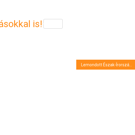
sokkal is!
Lemondott Észak-Írország miniszterelnöke