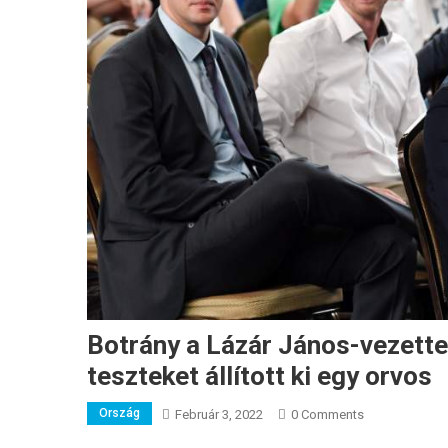
Botrány a Lázár János-vezett
teszteket állított ki egy orvos
Ország
Február 3, 2022
0 Comments