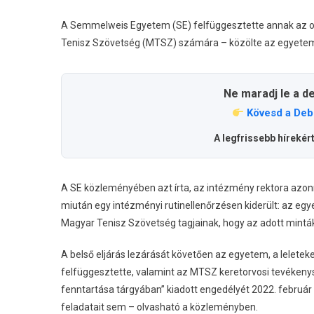
A Semmelweis Egyetem (SE) felfüggesztette annak az or
Tenisz Szövetség (MTSZ) számára – közölte az egyetem 
Ne maradj le a d
Kövesd a Deb
A legfrissebb hírekér
A SE közleményében azt írta, az intézmény rektora azonna
miután egy intézményi rutinellenőrzésen kiderült: az egy
Magyar Tenisz Szövetség tagjainak, hogy az adott minták
A belső eljárás lezárását követően az egyetem, a lelete
felfüggesztette, valamint az MTSZ keretorvosi tevékenys
fenntartása tárgyában” kiadott engedélyét 2022. február 
feladatait sem – olvasható a közleményben.