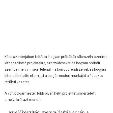
Kósa az interjúban feltárta, hogyan próbálták rábeszélni szerinte
kifogásolható projektekre, szerződésekre és hogyan próbált
szembe menni – sikertelenül – a korrupt rendszerrel, és hogyan
lehetetlenítette el emiatt a polgármesteri munkáját a fideszes
területi vezetés.
A volt polgármester több olyan helyi projektet ismertetett,
amelyekről azt mondta:
az előkészítés, megvalósítás során a