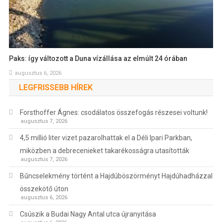
Paks: így változott a Duna vízállása az elmúlt 24 órában
augusztus 6, 2026
LEGFRISSEBB HÍREK
Forsthoffer Ágnes: csodálatos összefogás részesei voltunk!
augusztus 7, 2026
4,5 millió liter vizet pazarolhattak el a Déli Ipari Parkban,
miközben a debrecenieket takarékosságra utasították
augusztus 7, 2026
Bűncselekmény történt a Hajdúböszörményt Hajdúhadházzal
összekötő úton
augusztus 6, 2026
Csúszik a Budai Nagy Antal utca újranyitása