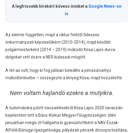
A legfrissebb hírekért kövess minket a
Google News-on
is
Az eleinte független, majd a ciklus felétől fideszes
önkormányzati képviselőként (2010-2014), majd később
polgármesterként (2014 – 2019) működő Kósa Lajos durva
dolgokat vett észre a NER kulisszái mögött.
A tét az volt, hogy ki fog jobban beleállni a pénzszivattyú
működtetésébe – összegezte a lényeg Kósa, majd hozzátette:
Nem voltam hajlandó ezekre a mutyikra.
A tudomására jutott visszaélésekről Kósa Lajos 2020 tavaszán
bejelentést tett a Bács-Kiskun Megyei Főügyészségen. Idén
januárban mégis őt hallgatta ki gyanúsítottként a NAV Észak-
Alföldi Bűnügyi Igazgatósága, pályázati pénzek átcsoportosítása,