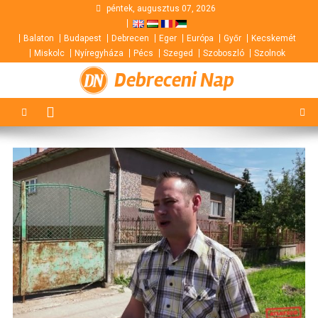
Skip
péntek, augusztus 07, 2026
to
Balaton
Budapest
Debrecen
Eger
Európa
Győr
Kecskemét
content
Miskolc
Nyíregyháza
Pécs
Szeged
Szoboszló
Szolnok
Debreceni Nap