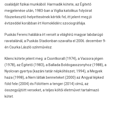
családját fizikai munkából. Harmadik kötete, az Égitető
megjelenése után, 1983-ban a Vigília katolikus folyóirat
főszerkesztő-helyettesének kérték fel, itt jelent meg jó
évtizeddel korábban írt Homoklidérc szociográfiája.
Puskás Ferenc halálára írt versét a világhírű magyar labdarúgó
ravatalánál, a Puskás Stadionban szavalta el 2006. december 9-
én Csurka László színművész.
Kilenc kötete jelent meg: a Csontkorall (1974), a Vacsora jégen
(1978), az Égitető (1983), a Ballada Boldogasszonyhoz (1988), a
Nyolcvan gyertya (kazáni tatár népköltészet, 1994), a Megyek
haza (1998), a Nem látlak benneteket (2000) az Angyal lépked
föld fele (2004) és Fölöttem a tenger (2014) című, az
összegyűjtött verseket, a teljes költői életművet tartalmazó
kötet.