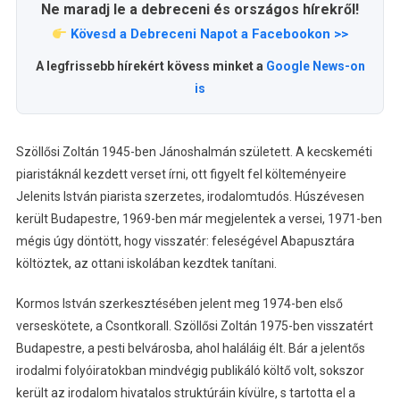
Ne maradj le a debreceni és országos hírekről!
Kövesd a Debreceni Napot a Facebookon >>
A legfrissebb hírekért kövess minket a
Google News-on
is
Szöllősi Zoltán 1945-ben Jánoshalmán született. A kecskeméti
piaristáknál kezdett verset írni, ott figyelt fel költeményeire
Jelenits István piarista szerzetes, irodalomtudós. Húszévesen
került Budapestre, 1969-ben már megjelentek a versei, 1971-ben
mégis úgy döntött, hogy visszatér: feleségével Abapusztára
költöztek, az ottani iskolában kezdtek tanítani.
Kormos István szerkesztésében jelent meg 1974-ben első
verseskötete, a Csontkorall. Szöllősi Zoltán 1975-ben visszatért
Budapestre, a pesti belvárosba, ahol haláláig élt. Bár a jelentős
irodalmi folyóiratokban mindvégig publikáló költő volt, sokszor
került az irodalom hivatalos struktúráin kívülre, s tartotta el a