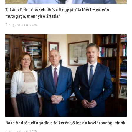
Takács Péter összebalhézott egy járókelővel – videón
mutogatja, mennyire ártatlan
augusztus 8, 2026
Baka András elfogadta a felkérést, ő lesz a köztársasági elnök
augusztus 8, 2026