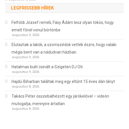
LEGFRISSEBB HÍREK
Felföldi József reméli, Fásy Ádám lesz olyan tökös, hogy
emelt fővel vonul börtönbe
augusztus 9, 2026
Elutaztak a lakók, a szomszédok vették észre, hogy valaki
mégis bent van a nádudvari házban
augusztus 9, 2026
Hatalmas bulit csinált a Szigeten DJ Oti
augusztus 9, 2026
Hajdú-Biharban találtak meg egy eltűnt 15 éves dán lányt
augusztus 8, 2026
Takács Péter összebalhézott egy járókelővel – videón
mutogatja, mennyire ártatlan
augusztus 8, 2026