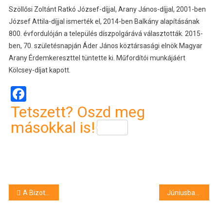
Szöllősi Zoltánt Ratkó József-díjjal, Arany János-díjjal, 2001-ben
József Attila-díjjal ismerték el, 2014-ben Balkány alapításának
800. évfordulóján a település díszpolgárává választották. 2015-
ben, 70. születésnapján Áder János köztársasági elnök Magyar
Arany Érdemkereszttel tüntette ki. Műfordítói munkájáért
Kölcsey-díjat kapott.
Facebook
Tetszett? Oszd meg
másokkal is!
Bejegyzés
A Bizottság fellép az adózási szempontból nem együttműködő országokkal szemben
Júniusban Fehéroroszországgal és Ausztráliával mérkőzik meg a magyar labdarúgó-válogatott
navigáció