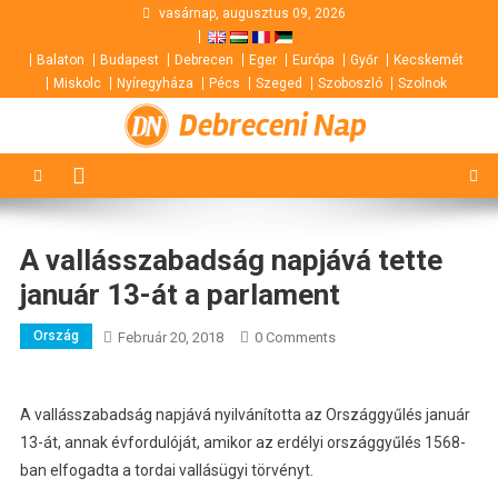
Skip
vasárnap, augusztus 09, 2026
to
Balaton
Budapest
Debrecen
Eger
Európa
Győr
Kecskemét
content
Miskolc
Nyíregyháza
Pécs
Szeged
Szoboszló
Szolnok
Debreceni Nap
A vallásszabadság napjává tette
január 13-át a parlament
Ország
Február 20, 2018
0 Comments
A vallásszabadság napjává nyilvánította az Országgyűlés január
13-át, annak évfordulóját, amikor az erdélyi országgyűlés 1568-
ban elfogadta a tordai vallásügyi törvényt.