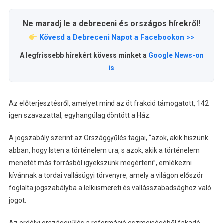
Ne maradj le a debreceni és országos hírekről!
Kövesd a Debreceni Napot a Facebookon >>
A legfrissebb hírekért kövess minket a
Google News-on
is
Az előterjesztésről, amelyet mind az öt frakció támogatott, 142
igen szavazattal, egyhangúlag döntött a Ház.
A jogszabály szerint az Országgyűlés tagjai, “azok, akik hiszünk
abban, hogy Isten a történelem ura, s azok, akik a történelem
menetét más forrásból igyekszünk megérteni”, emlékezni
kívánnak a tordai vallásügyi törvényre, amely a világon először
foglalta jogszabályba a lelkiismereti és vallásszabadsághoz való
jogot.
Az erdélyi országgyűlés a reformáció eszmeiségéből fakadó