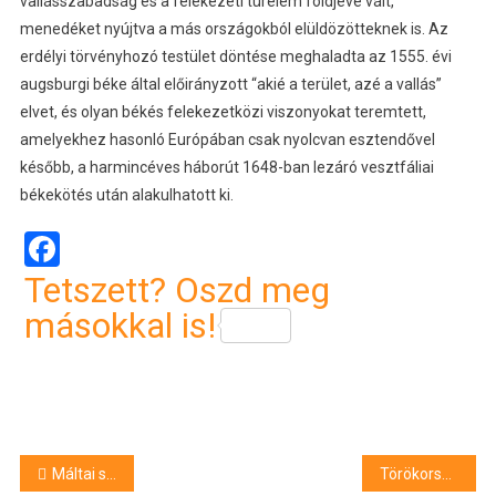
vallásszabadság és a felekezeti türelem földjévé vált,
menedéket nyújtva a más országokból elüldözötteknek is. Az
erdélyi törvényhozó testület döntése meghaladta az 1555. évi
augsburgi béke által előirányzott “akié a terület, azé a vallás”
elvet, és olyan békés felekezetközi viszonyokat teremtett,
amelyekhez hasonló Európában csak nyolcvan esztendővel
később, a harmincéves háborút 1648-ban lezáró vesztfáliai
békekötés után alakulhatott ki.
Facebook
Tetszett? Oszd meg
másokkal is!
Bejegyzés
Máltai szeretetszolgálat: figyeljenek jobban egymásra az emberek a hidegben!
Törökország azt tervezi, hogy napirendre veszi a pedofilok kasztrációját