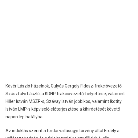
Kövér László házelnök, Gulyás Gergely Fidesz-frakcióvezető,
Szászfalvi László, a KDNP frakcióvezető-helyettese, valamint
Hiller István MSZP-s, Szávay István jobbikos, valamint Ikotity
István LMP-s képviselő előterjesztése a kihirdetését követő
napon lép hatályba.
Az indoklás szerint a tordai vallásügyi törvény által Erdély a