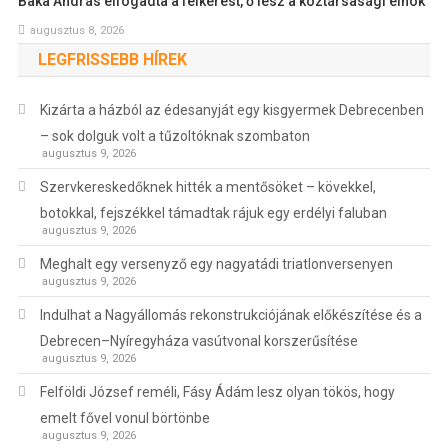
Baka András elfogadta a felkérést, ő lesz a köztársasági elnök
augusztus 8, 2026
LEGFRISSEBB HÍREK
Kizárta a házból az édesanyját egy kisgyermek Debrecenben
– sok dolguk volt a tűzoltóknak szombaton
augusztus 9, 2026
Szervkereskedőknek hitték a mentősöket – kövekkel,
botokkal, fejszékkel támadtak rájuk egy erdélyi faluban
augusztus 9, 2026
Meghalt egy versenyző egy nagyatádi triatlonversenyen
augusztus 9, 2026
Indulhat a Nagyállomás rekonstrukciójának előkészítése és a
Debrecen–Nyíregyháza vasútvonal korszerűsítése
augusztus 9, 2026
Felföldi József reméli, Fásy Ádám lesz olyan tökös, hogy
emelt fővel vonul börtönbe
augusztus 9, 2026