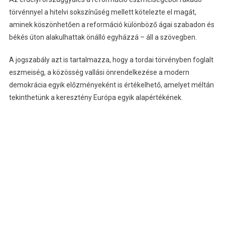
törvénnyel a hitelvi sokszínűség mellett kötelezte el magát,
aminek köszönhetően a reformáció különböző ágai szabadon és
békés úton alakulhattak önálló egyházzá – áll a szövegben.
A jogszabály azt is tartalmazza, hogy a tordai törvényben foglalt
eszmeiség, a közösség vallási önrendelkezése a modern
demokrácia egyik előzményeként is értékelhető, amelyet méltán
tekinthetünk a keresztény Európa egyik alapértékének.