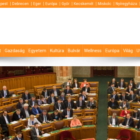
pest
Debrecen
Eger
Európa
Győr
Kecskemét
Miskolc
Nyíregyháza
t
Gazdaság
Egyetem
Kultúra
Bulvár
Wellness
Európa
Világ
U