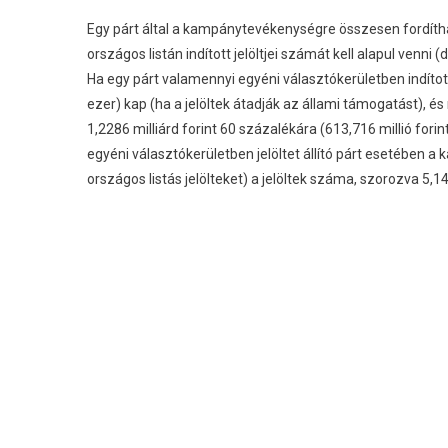
Egy párt által a kampánytevékenységre összesen fordítha
országos listán indított jelöltjei számát kell alapul ve
Ha egy párt valamennyi egyéni választókerületben indított 
ezer) kap (ha a jelöltek átadják az állami támogatást), és
1,2286 milliárd forint 60 százalékára (613,716 millió fori
egyéni választókerületben jelöltet állító párt esetében 
országos listás jelölteket) a jelöltek száma, szorozva 5,14 m