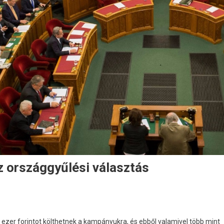
z országgyűlési választás
40 ezer forintot költhetnek a kampányukra, és ebből valamivel több mint