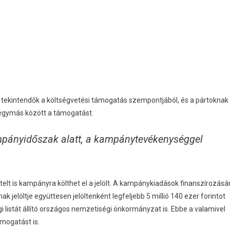
ak tekintendők a költségvetési támogatás szempontjából, és a pártoknak
l egymás között a támogatást.
mpányidőszak alatt, a kampánytevékenységgel
lt is kampányra költhet el a jelölt. A kampánykiadások finanszírozásá
annak jelöltje együttesen jelöltenként legfeljebb 5 millió 140 ezer forintot
 listát állító országos nemzetiségi önkormányzat is. Ebbe a valamivel
ámogatást is.