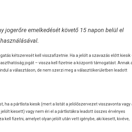
ny jogerőre emelkedését követő 15 napon belül el
lhasználásával.
tás kétszeresét kell visszafizetnie. Ha a jelölt a szavazás előtt kiesik
álaszthatóság jogát – vissza kell fizetnie a központi támogatást. Annak 
i elindul a választáson, de nem szerzi meg a választókerületben leadott
st, ha a pártlista kiesik (mert a listát a jelölőszervezet visszavonta vagy
lölt kiesett) vagy nem éri el a pártlistákra leadott összes érvényes
kell fizetni, amelyet olyan jelölt után vett igénybe, aki kiesett, kivéve,