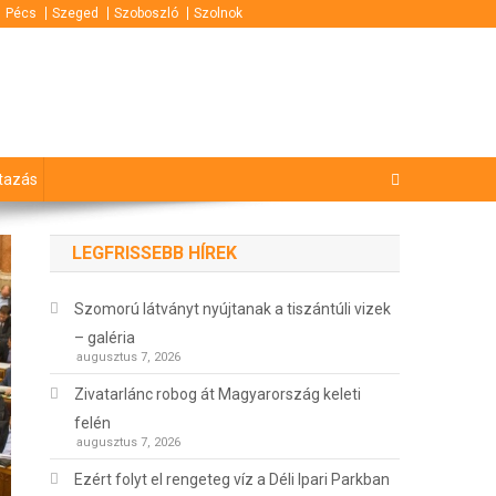
Pécs
Szeged
Szoboszló
Szolnok
tazás
LEGFRISSEBB HÍREK
Szomorú látványt nyújtanak a tiszántúli vizek
– galéria
augusztus 7, 2026
Zivatarlánc robog át Magyarország keleti
felén
augusztus 7, 2026
Ezért folyt el rengeteg víz a Déli Ipari Parkban