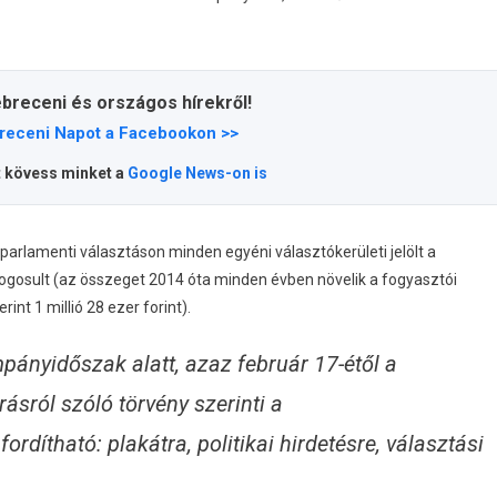
ebreceni és országos hírekről!
receni Napot a Facebookon >>
t kövess minket a
Google News-on is
arlamenti választáson minden egyéni választókerületi jelölt a
 jogosult (az összeget 2014 óta minden évben növelik a fogyasztói
rint 1 millió 28 ezer forint).
pányidőszak alatt, azaz február 17-étől a
rásról szóló törvény szerinti a
dítható: plakátra, politikai hirdetésre, választási