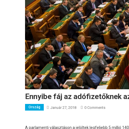
Ennyibe fáj az adófizetőknek a
Ország
Január 27, 2018
0 Comments
A parlamenti választáson a jelöltek legfeljebb 5 millió 1