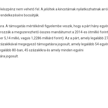
 készpénz nem vehető fel. A jelöltek a kincstárnak nyilatkozhatnak arró
 rendelkezésére bocsátják.
tásra. A támogatás mértékénél figyelembe veszik, hogy a párt hány egyé
szorozzák a megszerezhető összes mandátumot a 2014-es ötmillió forin
 5,14 millió, vagyis 1,2286 milliárd forint). Az a párt, amely legalább 2
5 százalékával megegyező támogatásra jogosult, amely legalább 54 egyé
y legalább 80-ban, 45 százalékra és amely minden egyéni
ára jogosult.