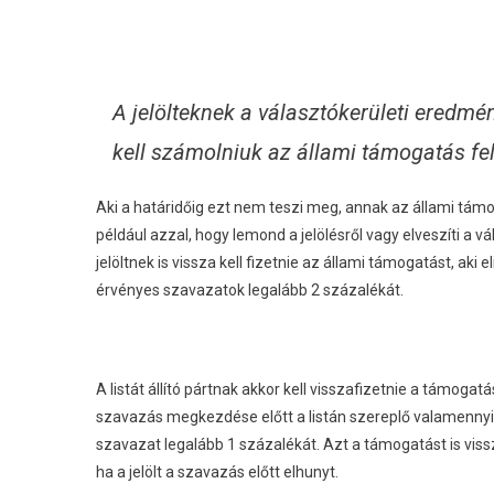
A jelölteknek a választókerületi eredmé
kell számolniuk az állami támogatás fe
Aki a határidőig ezt nem teszi meg, annak az állami támoga
például azzal, hogy lemond a jelölésről vagy elveszíti a v
jelöltnek is vissza kell fizetnie az állami támogatást, ak
érvényes szavazatok legalább 2 százalékát.
A listát állító pártnak akkor kell visszafizetnie a támogatá
szavazás megkezdése előtt a listán szereplő valamennyi je
szavazat legalább 1 százalékát. Azt a támogatást is vissza 
ha a jelölt a szavazás előtt elhunyt.