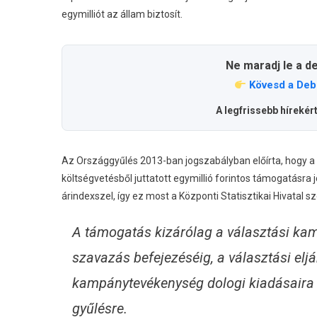
egymilliót az állam biztosít.
Ne maradj le a d
Kövesd a Deb
A legfrissebb hírekér
Az Országgyűlés 2013-ban jogszabályban előírta, hogy a p
költségvetésből juttatott egymillió forintos támogatásra
árindexszel, így ez most a Központi Statisztikai Hivatal sze
A támogatás kizárólag a választási kam
szavazás befejezéséig, a választási eljá
kampánytevékenység dologi kiadásaira for
gyűlésre.