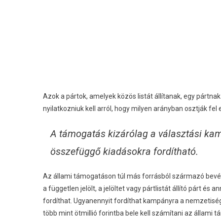
Azok a pártok, amelyek közös listát állítanak, egy pártn
nyilatkozniuk kell arról, hogy milyen arányban osztják fe
A támogatás kizárólag a választási ka
összefüggő kiadásokra fordítható.
Az állami támogatáson túl más forrásból származó bevéte
a független jelölt, a jelöltet vagy pártlistát állító párt és 
fordíthat. Ugyanennyit fordíthat kampányra a nemzetiségi
több mint ötmillió forintba bele kell számítani az állami t