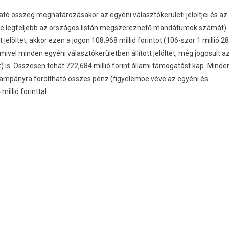
tó összeg meghatározásakor az egyéni választókerületi jelöltjei és az
nni (de legfeljebb az országos listán megszerezhető mandátumok számát).
jelöltet, akkor ezen a jogon 108,968 millió forintot (106-szor 1 millió 28
 mivel minden egyéni választókerületben állított jelöltet, még jogosult a
nt) is. Összesen tehát 722,684 millió forint állami támogatást kap. Minde
a kampányra fordítható összes pénz (figyelembe véve az egyéni és
illió forinttal.