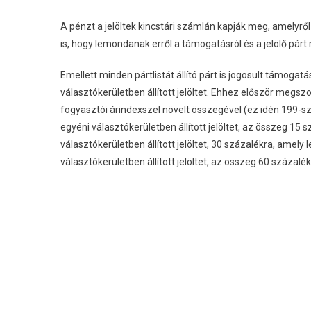
A pénzt a jelöltek kincstári számlán kapják meg, amelyről
is, hogy lemondanak erről a támogatásról és a jelölő párt
Emellett minden pártlistát állító párt is jogosult támoga
választókerületben állított jelöltet. Ehhez először meg
fogyasztói árindexszel növelt összegével (ez idén 199-szer
egyéni választókerületben állított jelöltet, az összeg 1
választókerületben állított jelöltet, 30 százalékra, amel
választókerületben állított jelöltet, az összeg 60 százalék