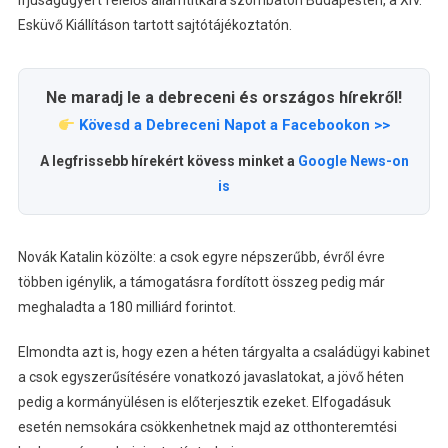
ifjúságügyért felelős államtitkára szombaton Budapesten, a XIV.
Esküvő Kiállításon tartott sajtótájékoztatón.
Ne maradj le a debreceni és országos hírekről!
Kövesd a Debreceni Napot a Facebookon >>
A legfrissebb hírekért kövess minket a
Google News-on
is
Novák Katalin közölte: a csok egyre népszerűbb, évről évre
többen igénylik, a támogatásra fordított összeg pedig már
meghaladta a 180 milliárd forintot.
Elmondta azt is, hogy ezen a héten tárgyalta a családügyi kabinet
a csok egyszerűsítésére vonatkozó javaslatokat, a jövő héten
pedig a kormányülésen is előterjesztik ezeket. Elfogadásuk
esetén nemsokára csökkenhetnek majd az otthonteremtési