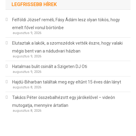
LEGFRISSEBB HÍREK
Felföldi József reméli, Fásy Ádám lesz olyan tökös, hogy
emelt fővel vonul börtönbe
augusztus 9, 2026
Elutaztak a lakók, a szomszédok vették észre, hogy valaki
mégis bent van a nádudvari házban
augusztus 9, 2026
Hatalmas bulit csinált a Szigeten DJ Oti
augusztus 9, 2026
Hajdú-Biharban találtak meg egy eltűnt 15 éves dán lányt
augusztus 8, 2026
Takács Péter összebalhézott egy járókelővel – videón
mutogatja, mennyire ártatlan
augusztus 8, 2026