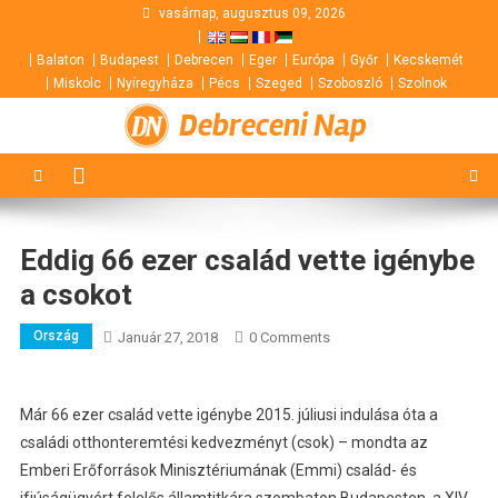
Skip
vasárnap, augusztus 09, 2026
to
Balaton
Budapest
Debrecen
Eger
Európa
Győr
Kecskemét
content
Miskolc
Nyíregyháza
Pécs
Szeged
Szoboszló
Szolnok
Debreceni Nap
Eddig 66 ezer család vette igénybe
a csokot
Ország
Január 27, 2018
0 Comments
Már 66 ezer család vette igénybe 2015. júliusi indulása óta a
családi otthonteremtési kedvezményt (csok) – mondta az
Emberi Erőforrások Minisztériumának (Emmi) család- és