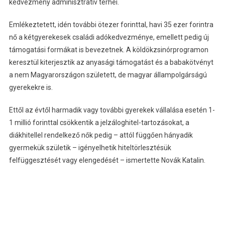
kedvezmény adminisztratív terhei.
Emlékeztetett, idén további ötezer forinttal, havi 35 ezer forintra
nő a kétgyerekesek családi adókedvezménye, emellett pedig új
támogatási formákat is bevezetnek. A köldökzsinórprogramon
keresztül kiterjesztik az anyasági támogatást és a babakötvényt
a nem Magyarországon született, de magyar állampolgárságú
gyerekekre is.
Ettől az évtől harmadik vagy további gyerekek vállalása esetén 1-
1 millió forinttal csökkentik a jelzáloghitel-tartozásokat, a
diákhitellel rendelkező nők pedig – attól függően hányadik
gyermekük születik – igényelhetik hiteltörlesztésük
felfüggesztését vagy elengedését – ismertette Novák Katalin.