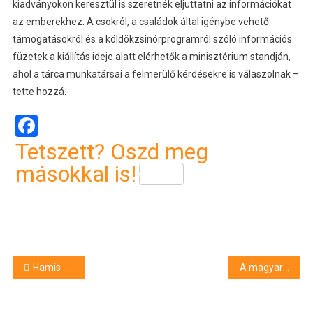
kiadványokon keresztül is szeretnék eljuttatni az információkat
az emberekhez. A csokról, a családok által igénybe vehető
támogatásokról és a köldökzsinórprogramról szóló információs
füzetek a kiállítás ideje alatt elérhetők a minisztérium standján,
ahol a tárca munkatársai a felmerülő kérdésekre is válaszolnak –
tette hozzá.
Facebook
Tetszett? Oszd meg
másokkal is!
Bejegyzés
Hamis volt az autó műszakija
A magyarok harmada jár termálfürdőbe
navigáció