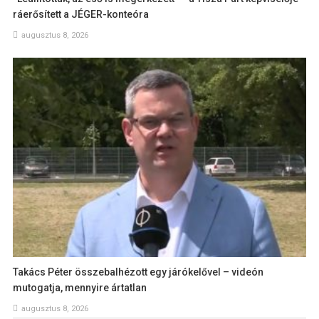
ráerősített a JÉGER-konteóra
augusztus 8, 2026
Takács Péter összebalhézott egy járókelővel – videón
mutogatja, mennyire ártatlan
augusztus 8, 2026