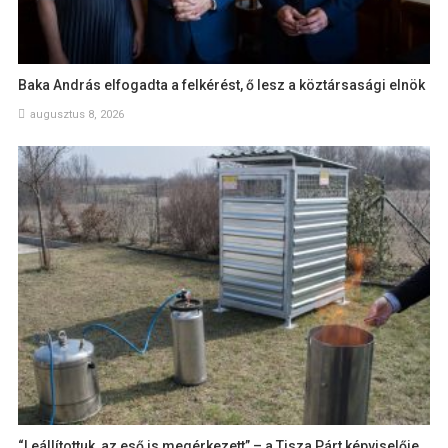
Baka András elfogadta a felkérést, ő lesz a köztársasági elnök
augusztus 8, 2026
“Leállítottuk, az eső is megérkezett” – a Tisza Párt képviselője