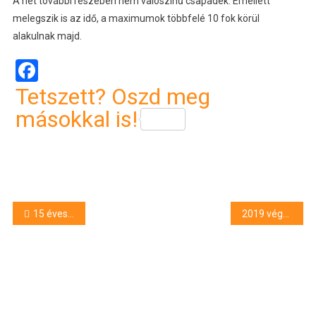
A hét további részében nem valószínű csapadék. Emellett
melegszik is az idő, a maximumok többfelé 10 fok körül
alakulnak majd.
Facebook
Tetszett? Oszd meg
másokkal is!
Bejegyzés
15 éves diák lőtt agyon több embert Kentuckyban
2019 végére jelenthetnek meg Magyarországon az emeletes motorvonatok
navigáció