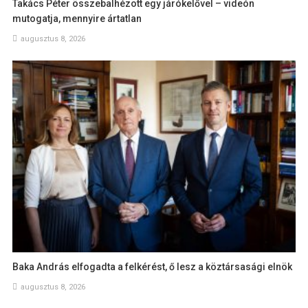
Takács Péter összebalhézott egy járókelővel – videón
mutogatja, mennyire ártatlan
augusztus 8, 2026
Baka András elfogadta a felkérést, ő lesz a köztársasági elnök
augusztus 8, 2026