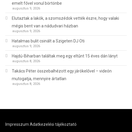
emelt fővel vonul börtönbe
augusztus 9, 2026
Elutaztak a lakók, a szomszédok vették észre, hogy valaki
mégis bent van a nádudvari házban
augusztus 9, 2026
Hatalmas bulit csinált a Szigeten DJ Oti
augusztus 9, 2026
Hajdú-Biharban találtak meg egy eltűnt 15 éves dán lányt
augusztus 8, 2026
Takács Péter összebalhézott egy járókelővel – videón
mutogatja, mennyire ártatlan
augusztus 8, 2026
Impresszum
Adatkezelési tájékoztató