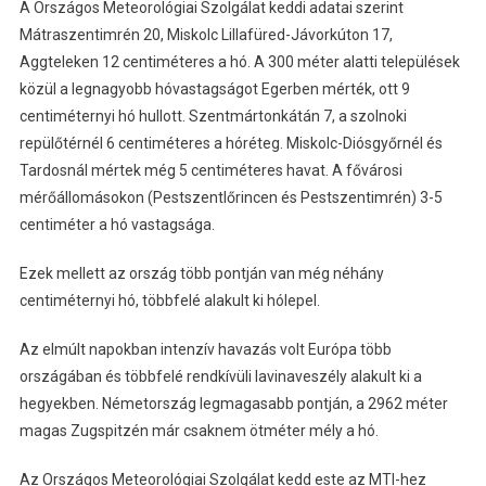
A Országos Meteorológiai Szolgálat keddi adatai szerint
Mátraszentimrén 20, Miskolc Lillafüred-Jávorkúton 17,
Aggteleken 12 centiméteres a hó. A 300 méter alatti települések
közül a legnagyobb hóvastagságot Egerben mérték, ott 9
centiméternyi hó hullott. Szentmártonkátán 7, a szolnoki
repülőtérnél 6 centiméteres a hóréteg. Miskolc-Diósgyőrnél és
Tardosnál mértek még 5 centiméteres havat. A fővárosi
mérőállomásokon (Pestszentlőrincen és Pestszentimrén) 3-5
centiméter a hó vastagsága.
Ezek mellett az ország több pontján van még néhány
centiméternyi hó, többfelé alakult ki hólepel.
Az elmúlt napokban intenzív havazás volt Európa több
országában és többfelé rendkívüli lavinaveszély alakult ki a
hegyekben. Németország legmagasabb pontján, a 2962 méter
magas Zugspitzén már csaknem ötméter mély a hó.
Az Országos Meteorológiai Szolgálat kedd este az MTI-hez