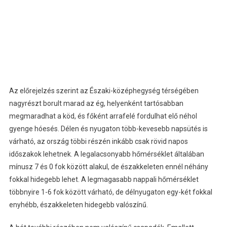
Az előrejelzés szerint az Északi-középhegység térségében
nagyrészt borult marad az ég, helyenként tartósabban
megmaradhat a köd, és főként arrafelé fordulhat elő néhol
gyenge hóesés. Délen és nyugaton több-kevesebb napsütés is
várható, az ország többi részén inkább csak rövid napos
időszakok lehetnek. A legalacsonyabb hőmérséklet általában
mínusz 7 és 0 fok között alakul, de északkeleten ennél néhány
fokkal hidegebb lehet. A legmagasabb nappali hőmérséklet
többnyire 1-6 fok között várható, de délnyugaton egy-két fokkal
enyhébb, északkeleten hidegebb valószínű.