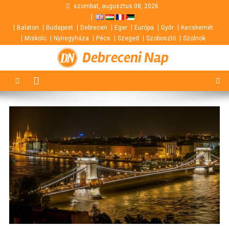
Skip
szombat, augusztus 08, 2026
to
Balaton
Budapest
Debrecen
Eger
Európa
Győr
Kecskemét
content
Miskolc
Nyíregyháza
Pécs
Szeged
Szoboszló
Szolnok
Debreceni Nap