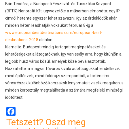
Bán Teodóra, a Budapesti Fesztivál- és Turisztikai Központ
(BFTK) Nonprofit Kft. ügyvezetője a műsorban elmondta: egy IP
címről hetente egyszer lehet szavazni, így az érdeklődők akár
minden héten leadhatják voksukat február 8-ig a
www.europeanbestdestinations.com/european-best-
destinations-2018
oldalon.
Kiemelte: Budapest mindig tartogat meglepetéseket és
lehetőségeket a látogatóknak, így van esély arra, hogy kitűnjön a
legjobb húsz város közül, amelyek közé beválasztották.
Hozzátette: a magyar főváros kiváló adottságokkal rendelkezik
mind építészeti, mind földrajzi szempontból, a történelmi
városrészek különböző korszakok lenyomatait viselik magukon, s
minden korosztály megtalálhatja a számára megfelelő minőségi
időtöltést.
Facebook
Tetszett? Oszd meg