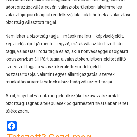
adott országgyűlési egyéni választókerületben lakcímmel és
választójogosultsággal rendelkező lakosok lehetnek a választási
bizottság választott tagjai.
Nem lehet a bizottság tagja – mások mellett – képviselőjelölt,
képviselő, alpolgármester, jegyző, másik választási bizottság
tagja, választási iroda tagja és az, aki a honvédséggel szolgálati
jogviszonyban áll. Párt tagja, a választókerületben jelöltet állító
szervezet tagja, a választókerületben induló jelölt
hozzátartozója, valamint egyes államigazgatási szervek
munkatársai sem lehetnek a bizottság választott tagjai.
Arról, hogy hol várnak még jelentkezőket szavazatszámláló
bizottsági tagnak a települések polgármesteri hivatalában lehet
tájékozódni.
Facebook