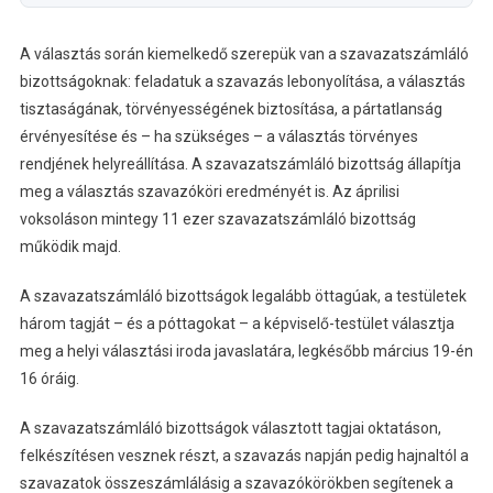
A választás során kiemelkedő szerepük van a szavazatszámláló
bizottságoknak: feladatuk a szavazás lebonyolítása, a választás
tisztaságának, törvényességének biztosítása, a pártatlanság
érvényesítése és – ha szükséges – a választás törvényes
rendjének helyreállítása. A szavazatszámláló bizottság állapítja
meg a választás szavazóköri eredményét is. Az áprilisi
voksoláson mintegy 11 ezer szavazatszámláló bizottság
működik majd.
A szavazatszámláló bizottságok legalább öttagúak, a testületek
három tagját – és a póttagokat – a képviselő-testület választja
meg a helyi választási iroda javaslatára, legkésőbb március 19-én
16 óráig.
A szavazatszámláló bizottságok választott tagjai oktatáson,
felkészítésen vesznek részt, a szavazás napján pedig hajnaltól a
szavazatok összeszámlálásig a szavazókörökben segítenek a