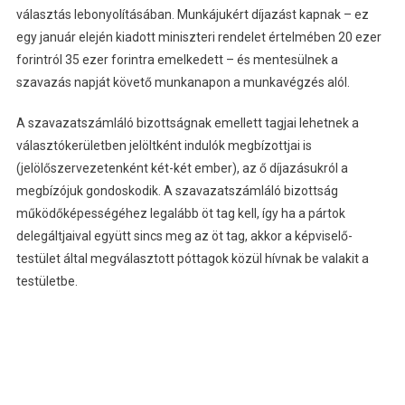
választás lebonyolításában. Munkájukért díjazást kapnak – ez
egy január elején kiadott miniszteri rendelet értelmében 20 ezer
forintról 35 ezer forintra emelkedett – és mentesülnek a
szavazás napját követő munkanapon a munkavégzés alól.
A szavazatszámláló bizottságnak emellett tagjai lehetnek a
választókerületben jelöltként indulók megbízottjai is
(jelölőszervezetenként két-két ember), az ő díjazásukról a
megbízójuk gondoskodik. A szavazatszámláló bizottság
működőképességéhez legalább öt tag kell, így ha a pártok
delegáltjaival együtt sincs meg az öt tag, akkor a képviselő-
testület által megválasztott póttagok közül hívnak be valakit a
testületbe.