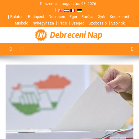
Skip
szombat, augusztus 08, 2026
to
Balaton
Budapest
Debrecen
Eger
Európa
Győr
Kecskemét
content
Miskolc
Nyíregyháza
Pécs
Szeged
Szoboszló
Szolnok
Debreceni Nap