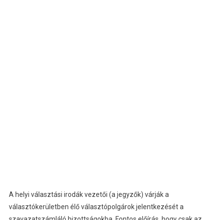
A helyi választási irodák vezetői (a jegyzők) várják a
választókerületben élő választópolgárok jelentkezését a
szavazatszámláló bizottságokba. Fontos előírás, hogy csak az