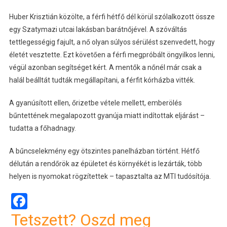
Huber Krisztián közölte, a férfi hétfő dél körül szólalkozott össze
egy Szatymazi utcai lakásban barátnőjével. A szóváltás
tettlegességig fajult, a nő olyan súlyos sérülést szenvedett, hogy
életét vesztette. Ezt követően a férfi megpróbált öngyilkos lenni,
végül azonban segítséget kért. A mentők a nőnél már csak a
halál beálltát tudták megállapítani, a férfit kórházba vitték.
A gyanúsított ellen, őrizetbe vétele mellett, emberölés
bűntettének megalapozott gyanúja miatt indítottak eljárást –
tudatta a főhadnagy.
A bűncselekmény egy ötszintes panelházban történt. Hétfő
délután a rendőrök az épületet és környékét is lezárták, több
helyen is nyomokat rögzítettek – tapasztalta az MTI tudósítója.
Facebook
Tetszett? Oszd meg