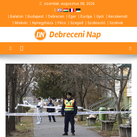
Skip
szombat, augusztus 08, 2026
to
Balaton
Budapest
Debrecen
Eger
Európa
Győr
Kecskemét
content
Miskolc
Nyíregyháza
Pécs
Szeged
Szoboszló
Szolnok
Debreceni Nap