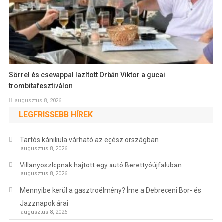
Sörrel és csevappal lazított Orbán Viktor a gucai
trombitafesztiválon
augusztus 8, 2026
LEGFRISSEBB HÍREK
Tartós kánikula várható az egész országban
augusztus 8, 2026
Villanyoszlopnak hajtott egy autó Berettyóújfaluban
augusztus 8, 2026
Mennyibe kerül a gasztroélmény? Íme a Debreceni Bor- és
Jazznapok árai
augusztus 8, 2026