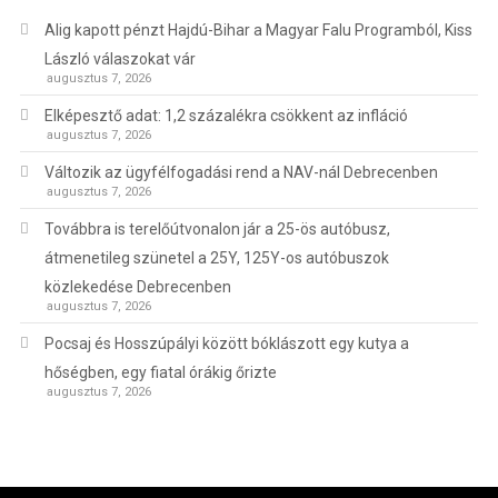
Alig kapott pénzt Hajdú-Bihar a Magyar Falu Programból, Kiss
László válaszokat vár
augusztus 7, 2026
Elképesztő adat: 1,2 százalékra csökkent az infláció
augusztus 7, 2026
Változik az ügyfélfogadási rend a NAV-nál Debrecenben
augusztus 7, 2026
Továbbra is terelőútvonalon jár a 25-ös autóbusz,
átmenetileg szünetel a 25Y, 125Y-os autóbuszok
közlekedése Debrecenben
augusztus 7, 2026
Pocsaj és Hosszúpályi között bóklászott egy kutya a
hőségben, egy fiatal órákig őrizte
augusztus 7, 2026