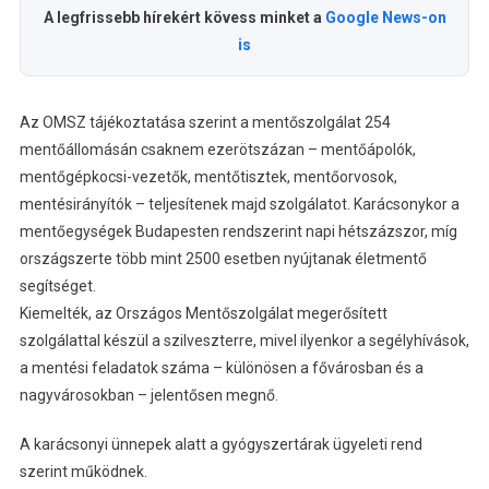
A legfrissebb hírekért kövess minket a
Google News-on
is
Az OMSZ tájékoztatása szerint a mentőszolgálat 254
mentőállomásán csaknem ezerötszázan – mentőápolók,
mentőgépkocsi-vezetők, mentőtisztek, mentőorvosok,
mentésirányítók – teljesítenek majd szolgálatot. Karácsonykor a
mentőegységek Budapesten rendszerint napi hétszázszor, míg
országszerte több mint 2500 esetben nyújtanak életmentő
segítséget.
Kiemelték, az Országos Mentőszolgálat megerősített
szolgálattal készül a szilveszterre, mivel ilyenkor a segélyhívások,
a mentési feladatok száma – különösen a fővárosban és a
nagyvárosokban – jelentősen megnő.
A karácsonyi ünnepek alatt a gyógyszertárak ügyeleti rend
szerint működnek.