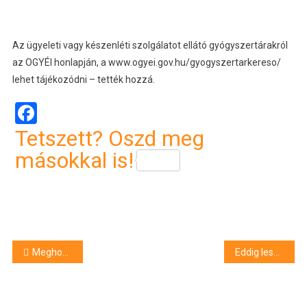
Az ügyeleti vagy készenléti szolgálatot ellátó gyógyszertárakról
az OGYÉI honlapján, a www.ogyei.gov.hu/gyogyszertarkereso/
lehet tájékozódni – tették hozzá.
Facebook
Tetszett? Oszd meg
másokkal is!
Bejegyzés
Meghosszabbította 20 évvel a paksi atomerőmű 4. blokkjának üzemeltetési engedélyét az Országos Atomenergia Hivatal
Eddig lesznek nyitva a boltok december 24-én
navigáció