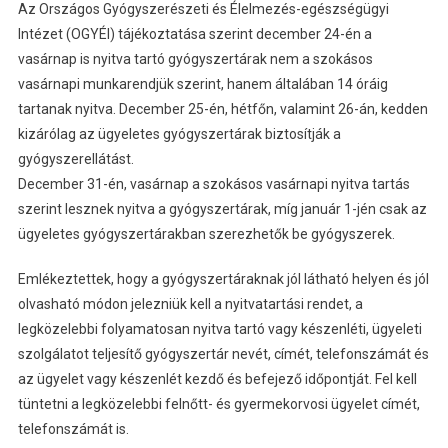
Az Országos Gyógyszerészeti és Élelmezés-egészségügyi
Intézet (OGYÉI) tájékoztatása szerint december 24-én a
vasárnap is nyitva tartó gyógyszertárak nem a szokásos
vasárnapi munkarendjük szerint, hanem általában 14 óráig
tartanak nyitva. December 25-én, hétfőn, valamint 26-án, kedden
kizárólag az ügyeletes gyógyszertárak biztosítják a
gyógyszerellátást.
December 31-én, vasárnap a szokásos vasárnapi nyitva tartás
szerint lesznek nyitva a gyógyszertárak, míg január 1-jén csak az
ügyeletes gyógyszertárakban szerezhetők be gyógyszerek.
Emlékeztettek, hogy a gyógyszertáraknak jól látható helyen és jól
olvasható módon jelezniük kell a nyitvatartási rendet, a
legközelebbi folyamatosan nyitva tartó vagy készenléti, ügyeleti
szolgálatot teljesítő gyógyszertár nevét, címét, telefonszámát és
az ügyelet vagy készenlét kezdő és befejező időpontját. Fel kell
tüntetni a legközelebbi felnőtt- és gyermekorvosi ügyelet címét,
telefonszámát is.