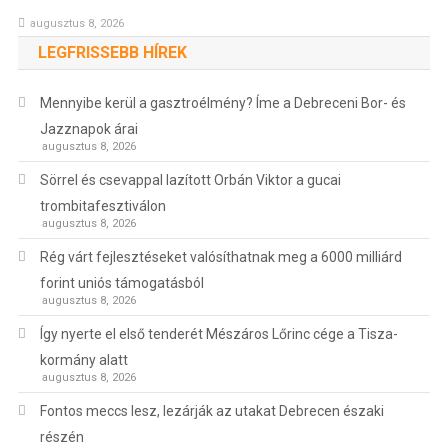
augusztus 8, 2026
LEGFRISSEBB HÍREK
Mennyibe kerül a gasztroélmény? Íme a Debreceni Bor- és
Jazznapok árai
augusztus 8, 2026
Sörrel és csevappal lazított Orbán Viktor a gucai
trombitafesztiválon
augusztus 8, 2026
Rég várt fejlesztéseket valósíthatnak meg a 6000 milliárd
forint uniós támogatásból
augusztus 8, 2026
Így nyerte el első tenderét Mészáros Lőrinc cége a Tisza-
kormány alatt
augusztus 8, 2026
Fontos meccs lesz, lezárják az utakat Debrecen északi
részén