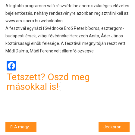
A legtöbb programon való részvételhez nem szükséges előzetes
bejelentkezés, néhány rendezvényre azonban regisztrálni kell az
www.ars-sacra.hu weboldalon.
A fesztivál egyházi fővédnöke Erdő Péter bíboros, esztergom-
budapesti érsek, világi fővédnöke Herczegh Anita, Áder János
köztársasági elnök felesége. A fesztivál megnyitóján részt vett
Mádl Dalma, Mádl Ferenc volt államfő özvegye.
Facebook
Tetszett? Oszd meg
másokkal is!
Bejegyzés
A magyar dráma napja – Debrecenben is
Jégkorong MOL Liga – Debrecen történelmi sikere