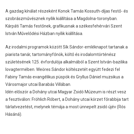
A gazdag kínálat részeként Konok Tamás Kossuth-díjas festő- és
szobrászművésznek nyílik kiállítása a Magdolna-toronyban.
Kárpáti Tamás festőnek, grafikusnak a székesfehérvári Szent
István Művelődési Házban nyílik kiállítása.
Az irodalmi programok között Sík Sándor-emléknapot tartanak a
piarista tanár, tartományfőnök, költő és irodalomtörténész
születésének 125. évfordulója alkalmából a Szent István-bazilika
lovagtermében. Weöres Sándor költészetét együtt fedezi fel
Fabiny Tamás evangélikus püspök és Gryllus Dániel muzsikus a
Városmajor utcai Barabás Villában.
Idén először a Dohány utcai Magyar Zsidó Múzeum is részt vesz
a fesztiválon: Fröhlich Róbert, a Dohány utcai körzet főrabbija tart
tárlatvezetést, melynek témája a most ünnepelt zsidó újév (Rós
Hásáná).