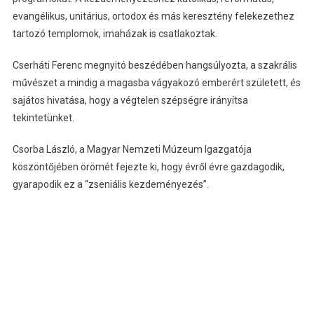
evangélikus, unitárius, ortodox és más keresztény felekezethez
tartozó templomok, imaházak is csatlakoztak.
Cserháti Ferenc megnyitó beszédében hangsúlyozta, a szakrális
művészet a mindig a magasba vágyakozó emberért született, és
sajátos hivatása, hogy a végtelen szépségre irányítsa
tekintetünket.
Csorba László, a Magyar Nemzeti Múzeum Igazgatója
köszöntőjében örömét fejezte ki, hogy évről évre gazdagodik,
gyarapodik ez a “zseniális kezdeményezés”.