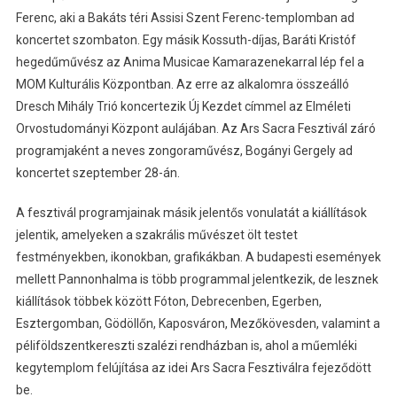
Ferenc, aki a Bakáts téri Assisi Szent Ferenc-templomban ad
koncertet szombaton. Egy másik Kossuth-díjas, Baráti Kristóf
hegedűművész az Anima Musicae Kamarazenekarral lép fel a
MOM Kulturális Központban. Az erre az alkalomra összeálló
Dresch Mihály Trió koncertezik Új Kezdet címmel az Elméleti
Orvostudományi Központ aulájában. Az Ars Sacra Fesztivál záró
programjaként a neves zongoraművész, Bogányi Gergely ad
koncertet szeptember 28-án.
A fesztivál programjainak másik jelentős vonulatát a kiállítások
jelentik, amelyeken a szakrális művészet ölt testet
festményekben, ikonokban, grafikákban. A budapesti események
mellett Pannonhalma is több programmal jelentkezik, de lesznek
kiállítások többek között Fóton, Debrecenben, Egerben,
Esztergomban, Gödöllőn, Kaposváron, Mezőkövesden, valamint a
péliföldszentkereszti szalézi rendházban is, ahol a műemléki
kegytemplom felújítása az idei Ars Sacra Fesztiválra fejeződött
be.