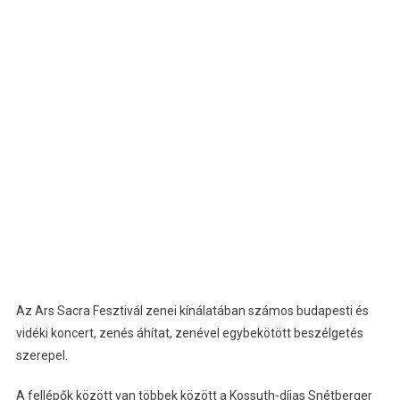
Az Ars Sacra Fesztivál zenei kínálatában számos budapesti és
vidéki koncert, zenés áhítat, zenével egybekötött beszélgetés
szerepel.
A fellépők között van többek között a Kossuth-díjas Snétberger