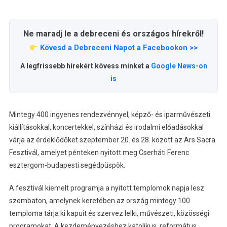
Ne maradj le a debreceni és országos hírekről!
Kövesd a Debreceni Napot a Facebookon >>
A legfrissebb hírekért kövess minket a
Google News-on
is
Mintegy 400 ingyenes rendezvénnyel, képző- és iparművészeti
kiállításokkal, koncertekkel, színházi és irodalmi előadásokkal
várja az érdeklődőket szeptember 20. és 28. között az Ars Sacra
Fesztivál, amelyet pénteken nyitott meg Cserháti Ferenc
esztergom-budapesti segédpüspök.
A fesztivál kiemelt programja a nyitott templomok napja lesz
szombaton, amelynek keretében az ország mintegy 100
temploma tárja ki kapuit és szervez lelki, művészeti, közösségi
programokat. A kezdeményezéshez katolikus, református,