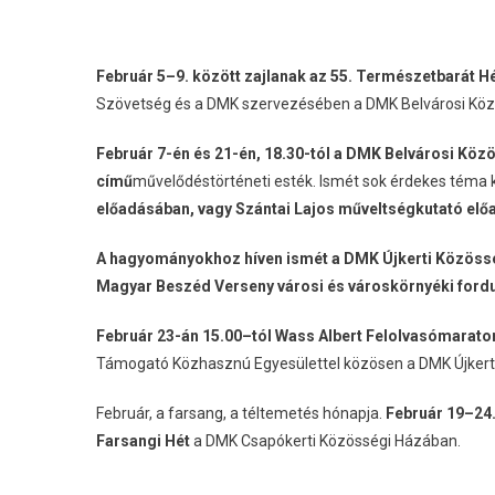
Február 5–9. között zajlanak az 55. Természetbarát H
Szövetség és a DMK szervezésében a DMK Belvárosi Köz
Február 7-én és 21-én, 18.30-tól a DMK Belvárosi Kö
című
művelődéstörténeti esték. Ismét sok érdekes téma ke
előadásában, vagy Szántai Lajos műveltségkutató előad
A hagyományokhoz híven ismét a DMK Újkerti Közösség
Magyar Beszéd Verseny városi és városkörnyéki fordu
Február 23-án 15.00–tól Wass Albert Felolvasómarato
Támogató Közhasznú Egyesülettel közösen a DMK Újkert
Február, a farsang, a téltemetés hónapja.
Február 19–24.
Farsangi Hét
a DMK Csapókerti Közösségi Házában.