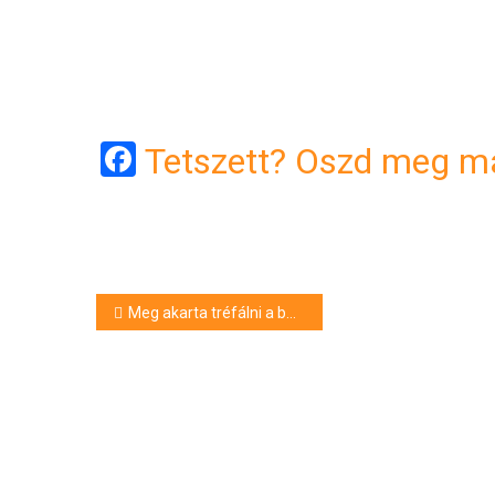
Facebook
Tetszett? Oszd meg má
Bejegyzés
Meg akarta tréfálni a barátját – életveszélyes sérülést okozott
navigáció