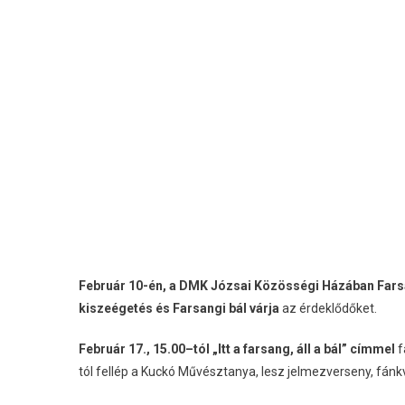
Február 10-én, a DMK Józsai Közösségi Házában Fars
kiszeégetés és Farsangi bál várja
az érdeklődőket.
Február 17., 15.00–tól „Itt a farsang, áll a bál” címmel
f
tól fellép a Kuckó Művésztanya, lesz jelmezverseny, fán