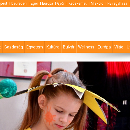
pest
Debrecen
Eger
Európa
Győr
Kecskemét
Miskolc
Nyíregyháza
t
Gazdaság
Egyetem
Kultúra
Bulvár
Wellness
Európa
Világ
U