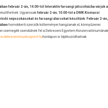
ban február 2-án, 14.00-tól Interaktív farsangi játszóházba várjuk a
észíthetnek. Ugyancsak
február 2-án
,
10.00-tól a DMK Kismacsi
lódó népszokásokat és farsangi álarcokat készítünk
.
Február 2-án,
zában
homokkerti szerzők költeményei hangzanak el, könnyűzenei
zenei csemegék csendülnek fel a Debreceni Egyetem Konzervatóriumána
w.debrecenimuvkozpont.hu
honlapon is tájékozódhatnak.