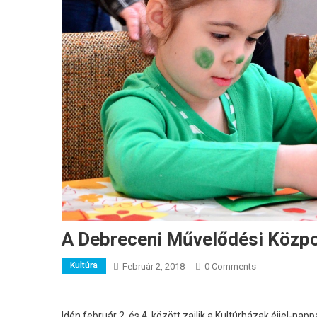
A Debreceni Művelődési Közpo
Kultúra
Február 2, 2018
0 Comments
Idén február 2. és 4. között zajlik a Kultúrházak éjjel-