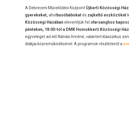
A Debreceni Művelődési Központ
Újkerti Közösségi Házá
gyerekeket,
ahol
busóbábokat
és
zajkeltő eszközöket
k
Közösségi Házában
elevenítjük fel a
farsanghoz kapcso
pénteken, 18.00-tól a DMK Homokkerti Közösségi Há
egyveleget ad elő Nánási Imréné, valamint klasszikus 
diákjai közreműködésével. A programok részleteiről a
ww