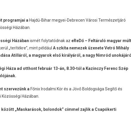
ét programjai a
Hajdú-Bihar megyei-Debrecen Városi Természetjáró
össégi Házában.
zösségi Házában
ismét folytatódnak az
eReDő – Feltáruló magyar múl
rül „terítékre”, mint például
A szkíta nemezek üzenete Vetró Mihály
ása Atilláról, a magyarok első királyáról, a nagy Nimród unokájáró
i Háza ad otthont február 13-án, 8.30-tól a Kazinczy Ferenc Szép
lójának.
nt szervezünk a
Főnix Irodalmi Kör és a Jövő Boldogsága Segítő és
i Közösségi Házában.
 között „Maskarások, bolondok” címmel zajlik a Csapókerti