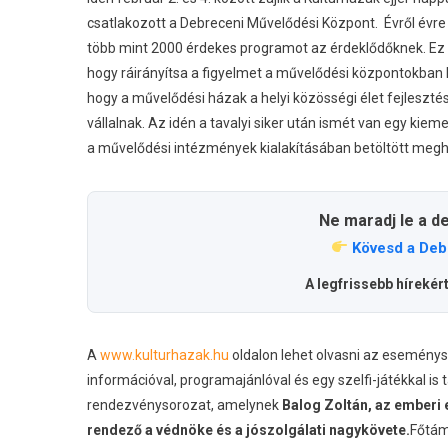
csatlakozott a Debreceni Művelődési Központ.
Évről évre
több mint 2000 érdekes programot az érdeklődőknek. Ez a
hogy ráirányítsa a figyelmet a művelődési központokban
hogy a művelődési házak a helyi közösségi élet fejlesz
vállalnak. Az idén a tavalyi siker után ismét van egy kie
a művelődési intézmények kialakításában betöltött megha
Ne maradj le a d
Kövesd a Deb
A legfrissebb hírekér
A
www.kulturhazak.hu
oldalon lehet olvasni az esemény
információval, programajánlóval és egy szelfi-játékkal is
rendezvénysorozat, amelynek
Balog Zoltán, az emberi
rendező a védnöke és a jószolgálati nagykövete.
Főtám