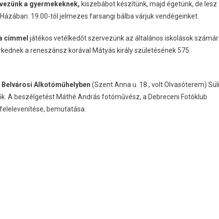
ervezünk a gyermekeknek,
kiszebábot készítünk, majd égetünk, de lesz
Házában. 19.00-tól jelmezes farsangi bálba várjuk vendégeinket.
ja címmel
játékos vetélkedőt szervezünk az általános iskolások számá
dnek a reneszánsz korával Mátyás király születésének 575.
 a Belvárosi Alkotóműhelyben
(Szent Anna u. 18., volt Olvasóterem) Sül
ők. A beszélgetést Máthé András fotóművész, a Debreceni Fotóklub
felelevenítése, bemutatása.