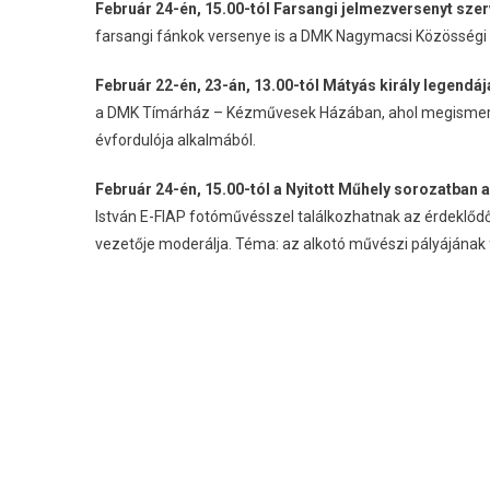
Február 24-én, 15.00-tól Farsangi jelmezversenyt sz
farsangi fánkok versenye is a DMK Nagymacsi Közösségi 
Február 22-én, 23-án, 13.00-tól Mátyás király legendá
a DMK Tímárház – Kézművesek Házában, ahol megismerke
évfordulója alkalmából.
Február 24-én, 15.00-tól a Nyitott Műhely sorozatban
István E-FIAP fotóművésszel találkozhatnak az érdeklőd
vezetője moderálja. Téma: az alkotó művészi pályájának 