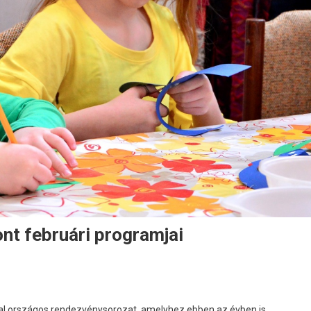
nt februári programjai
nappal országos rendezvénysorozat, amelyhez ebben az évben is