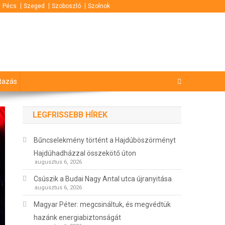
Pécs
Szeged
Szoboszló
Szolnok
tazás
LEGFRISSEBB HÍREK
Bűncselekmény történt a Hajdúböszörményt
Hajdúhadházzal összekötő úton
augusztus 6, 2026
Csúszik a Budai Nagy Antal utca újranyitása
augusztus 6, 2026
Magyar Péter: megcsináltuk, és megvédtük
hazánk energiabiztonságát