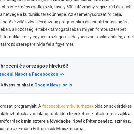
 több intézmény csatlakozik, tavaly 600 intézmény regisztrált és kínált
 hétvége a kulturális terek ünnepe. Az eseménysorozat fő célja,
 lehetővé váló színes és gazdag programokra és annak fontosságára,
tésében, a közösségi értékek támogatásában milyen fontos szerepet
melt tematika, mely egyben a szlogen is: Helyben van a sokszínűség, amel
tározó szerepére hívja fel a figyelmet.
ebreceni és országos hírekről!
receni Napot a Facebookon >>
t kövess minket a
Google News-on is
sorozat programjait. A
facebook.com/kulturhazak
oldalon sok érdekes
 találkozhatnak az odalátogatók. Idén tizenkettedik alkalommal zajlik a
 erőforrások minisztere a fővédnöke
.
Novák Péter zenész, színész,
ogató az Emberi Erőforrások Minisztériuma.