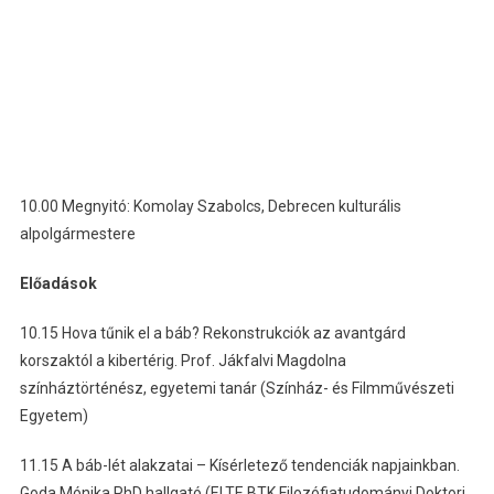
10.00 Megnyitó: Komolay Szabolcs, Debrecen kulturális
alpolgármestere
Előadások
10.15 Hova tűnik el a báb? Rekonstrukciók az avantgárd
korszaktól a kibertérig. Prof. Jákfalvi Magdolna
színháztörténész, egyetemi tanár (Színház- és Filmművészeti
Egyetem)
11.15 A báb-lét alakzatai – Kísérletező tendenciák napjainkban.
Goda Mónika PhD hallgató (ELTE BTK Filozófiatudományi Doktori