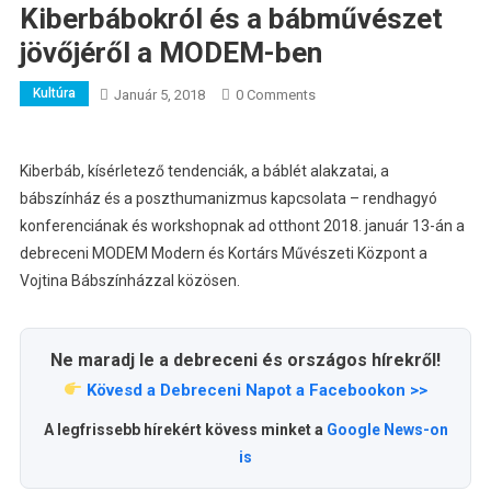
Kiberbábokról és a bábművészet
jövőjéről a MODEM-ben
Kultúra
Január 5, 2018
0 Comments
Kiberbáb, kísérletező tendenciák, a báblét alakzatai, a
bábszínház és a poszthumanizmus kapcsolata – rendhagyó
konferenciának és workshopnak ad otthont 2018. január 13-án a
debreceni MODEM Modern és Kortárs Művészeti Központ a
Vojtina Bábszínházzal közösen.
Ne maradj le a debreceni és országos hírekről!
Kövesd a Debreceni Napot a Facebookon >>
A legfrissebb hírekért kövess minket a
Google News-on
is