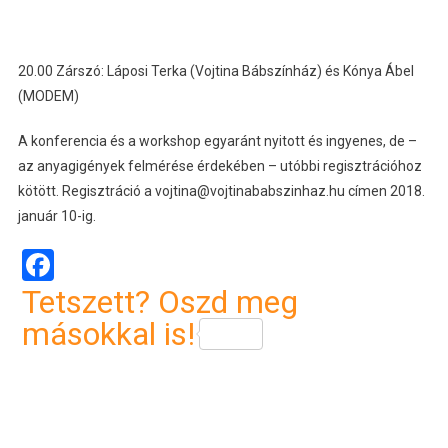
20.00 Zárszó: Láposi Terka (Vojtina Bábszínház) és Kónya Ábel
(MODEM)
A konferencia és a workshop egyaránt nyitott és ingyenes, de –
az anyagigények felmérése érdekében – utóbbi regisztrációhoz
kötött. Regisztráció a vojtina@vojtinababszinhaz.hu címen 2018.
január 10-ig.
Facebook
Tetszett? Oszd meg
másokkal is!