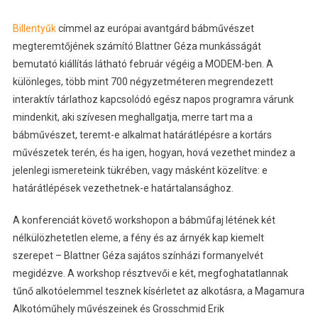
Billentyűk
címmel az európai avantgárd bábművészet
megteremtőjének számító Blattner Géza munkásságát
bemutató kiállítás látható február végéig a MODEM-ben. A
különleges, több mint 700 négyzetméteren megrendezett
interaktív tárlathoz kapcsolódó egész napos programra várunk
mindenkit, aki szívesen meghallgatja, merre tart ma a
bábművészet, teremt-e alkalmat határátlépésre a kortárs
művészetek terén, és ha igen, hogyan, hová vezethet mindez a
jelenlegi ismereteink tükrében, vagy másként közelítve: e
határátlépések vezethetnek-e határtalansághoz.
A konferenciát követő workshopon a bábműfaj létének két
nélkülözhetetlen eleme, a fény és az árnyék kap kiemelt
szerepet – Blattner Géza sajátos színházi formanyelvét
megidézve. A workshop résztvevői e két, megfoghatatlannak
tűnő alkotóelemmel tesznek kísérletet az alkotásra, a Magamura
Alkotóműhely művészeinek és Grosschmid Erik