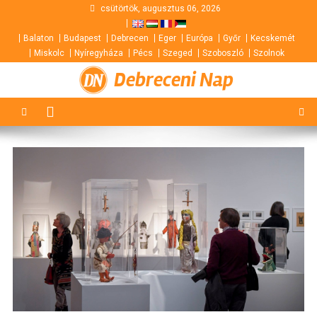
Skip
csütörtök, augusztus 06, 2026
to
Balaton
Budapest
Debrecen
Eger
Európa
Győr
Kecskemét
content
Miskolc
Nyíregyháza
Pécs
Szeged
Szoboszló
Szolnok
Debreceni Nap