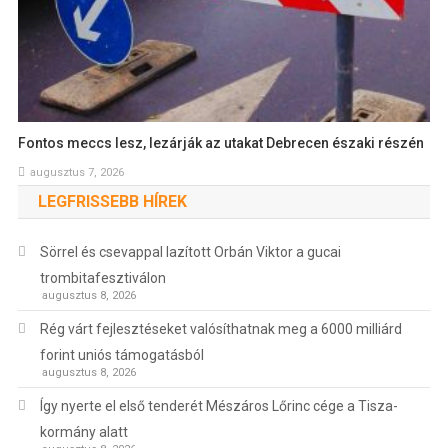
Fontos meccs lesz, lezárják az utakat Debrecen északi részén
augusztus 7, 2026
LEGFRISSEBB HÍREK
Sörrel és csevappal lazított Orbán Viktor a gucai
trombitafesztiválon
augusztus 8, 2026
Rég várt fejlesztéseket valósíthatnak meg a 6000 milliárd
forint uniós támogatásból
augusztus 8, 2026
Így nyerte el első tenderét Mészáros Lőrinc cége a Tisza-
kormány alatt