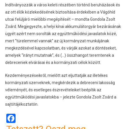
Indítványozzák a város keleti részében történő beruházások és
az ott élők közlekedésének biztosítása érdekében a Vágóhíd
utcai felüljáró mielőbbi megépítését – mondta Gondola Zsolt
Zoárd. Megjegyezte, a helyi kínai akkumulátorgyár bezárásának
ügyét azért nem sorolták az együttműködési javaslatok közé,
mert “türelemmel vannak” az új kormányzat munkájának
megkezdésével kapcsolatban, és várják azokat a döntéseket,
amelyek “irányt mutatnak”, és (…) összhangot teremtenek a
debreceniek elvárásai és a kormányzati célok között.
Kezdeményezéseikről, mielőtt azt eljuttatják az illetékes
kormányzati szerveknek, megkérdezik a debreceni lakosság
véleményét, és esetleges észrevételeiket beépítik az
együttműködési javaslatokba – jelezte Gondola Zsolt Zoárd a
sajtótájékoztatón.
Facebook