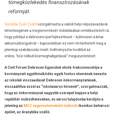
tömegközlekedés finanszírozásának
reformját.
Gondola Zsolt Zoárd
szorgalmazta a valódi helyi népszavazások
lehetőségének a megteremtését. Indoklásában emlékeztetett rá,
hogy például a debreceni iparfejlesztéssel – különösen a kínai
akkumulátorgyárral – kapcsolatban ez nem történhetett meg a
jelenlegi szabályozás miatt. Indítványozta továbbá az
online, “köz nélküli közmeghallgatások” megszüntetését.
A Civil Fórum Debrecen Egyesület elnök-frakcióvezetője a
kormányzati együttműködés egyik fontos elemének nevezte
az iskolák visszaadását Debrecen önkormányzatának,
visszaállítva ezzel az “iskolaváros hírnevét”, szorgalmazzák,
hogy az önkormányzat nagyobb szerepet kapjon a helyi
repülőtér működtetésében, és városi tulajdonba kerüljön a
jelenleg az
MCC vagyonelemeként működő
ikonikus belvárosi
épület, az Aranybika szálló.