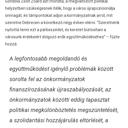
Gondola Zsolt Zoárd azt mondta, a megváltozott politikai
helyzetben szükségesnek ítélik, hogy a város újrapozicionálja
önmagát, és támpontokat adjon a kormányzatnak arról, mit
szeretne Debrecen a következő négy évben elérni. “Szeretnénk
nyitottá tenni ezt a párbeszédet, és keretet biztosítani a
városunk érdekeiért dolgozó erők együttműködéséhez” – fűzte
hozzá.
A legfontosabb megoldandó és
együttműködést igénylő problémák között
sorolta fel az önkormányzatok
finanszírozásának újraszabályozását, az
önkormányzatok közötti eddig tapasztat
politikai megkülönböztetés megszüntetését,
a szolidaritási hozzájárulás eltörlését, a