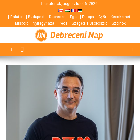
Skip
csütörtök, augusztus 06, 2026
to
Balaton
Budapest
Debrecen
Eger
Európa
Győr
Kecskemét
content
Miskolc
Nyíregyháza
Pécs
Szeged
Szoboszló
Szolnok
Debreceni Nap