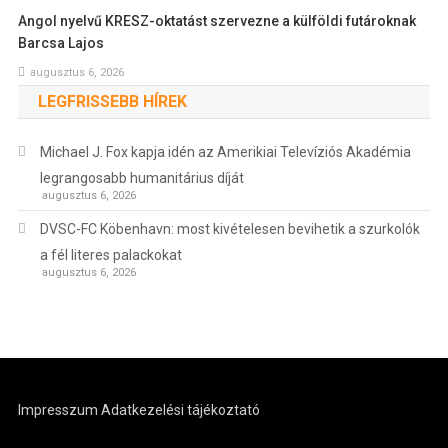
Angol nyelvű KRESZ-oktatást szervezne a külföldi futároknak
Barcsa Lajos
augusztus 6, 2026
LEGFRISSEBB HÍREK
Michael J. Fox kapja idén az Amerikiai Televíziós Akadémia
legrangosabb humanitárius díját
augusztus 6, 2026
DVSC-FC Köbenhavn: most kivételesen bevihetik a szurkolók
a fél literes palackokat
augusztus 6, 2026
Impresszum
Adatkezelési tájékoztató