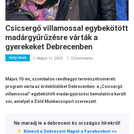
Csicsergő villamossal egybekötött
madárgyűrűzésre várták a
gyerekeket Debrecenben
Helyi Hírek
Május 11, 2025
0 Comments
Május 10-én, szombaton rendhagyó természetismereti
program várta az érdeklődőket Debrecenben: a „Csicsergő
villamossal” egybekötött madárgyűrűzési bemutatóra került
sor, amelyet a Zöld Munkacsoport szervezett.
Ne maradj le a debreceni és országos hírekről!
Kövesd a Debreceni Napot a Facebookon >>