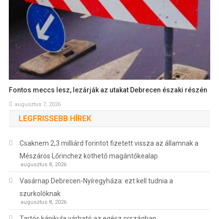
Fontos meccs lesz, lezárják az utakat Debrecen északi részén
augusztus 7, 2026
LEGFRISSEBB HÍREK
Csaknem 2,3 milliárd forintot fizetett vissza az államnak a
Mészáros Lőrinchez köthető magántőkealap
augusztus 8, 2026
Vasárnap Debrecen-Nyíregyháza: ezt kell tudnia a
szurkolóknak
augusztus 8, 2026
Tartós kánikula várható az egész országban