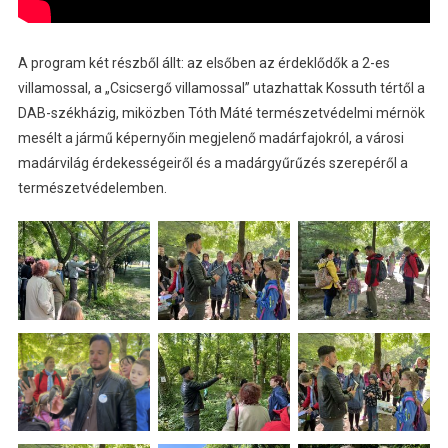
A program két részből állt: az elsőben az érdeklődők a 2-es
villamossal, a „Csicsergő villamossal” utazhattak Kossuth tértől a
DAB-székházig, miközben Tóth Máté természetvédelmi mérnök
mesélt a jármű képernyőin megjelenő madárfajokról, a városi
madárvilág érdekességeiről és a madárgyűrűzés szerepéről a
természetvédelemben.