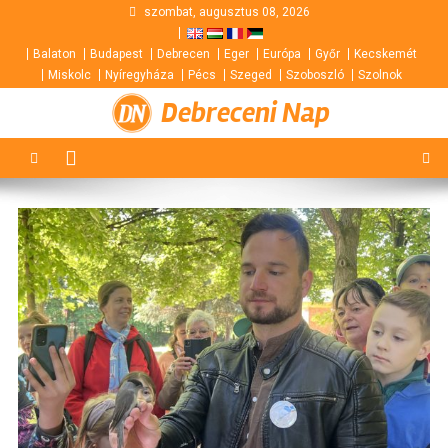
Skip
szombat, augusztus 08, 2026
to
Balaton
Budapest
Debrecen
Eger
Európa
Győr
Kecskemét
content
Miskolc
Nyíregyháza
Pécs
Szeged
Szoboszló
Szolnok
Debreceni Nap