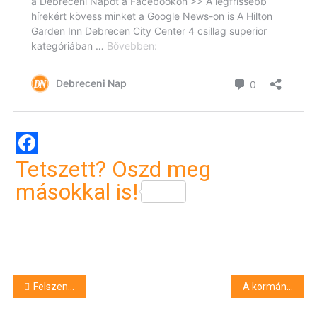
Facebook
Tetszett? Oszd meg
másokkal is!
Bejegyzés
Felszentelték a hajdúnánási aratókoszorút a Bazilikában, a leköszönő alpolgármester is elkísérte az alkotást
A kormány szerint Magyar Péter támadja a kórházakat
navigáció