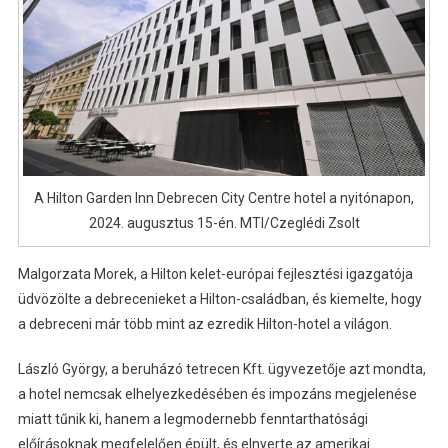
A Hilton Garden Inn Debrecen City Centre hotel a nyitónapon,
2024. augusztus 15-én. MTI/Czeglédi Zsolt
Malgorzata Morek, a Hilton kelet-európai fejlesztési igazgatója
üdvözölte a debrecenieket a Hilton-családban, és kiemelte, hogy
a debreceni már több mint az ezredik Hilton-hotel a világon.
László György, a beruházó tetrecen Kft. ügyvezetője azt mondta,
a hotel nemcsak elhelyezkedésében és impozáns megjelenése
miatt tűnik ki, hanem a legmodernebb fenntarthatósági
előírásoknak megfelelően épült, és elnyerte az amerikai