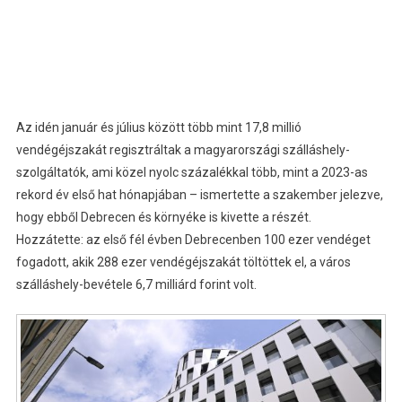
Az idén január és július között több mint 17,8 millió
vendégéjszakát regisztráltak a magyarországi szálláshely-
szolgáltatók, ami közel nyolc százalékkal több, mint a 2023-as
rekord év első hat hónapjában – ismertette a szakember jelezve,
hogy ebből Debrecen és környéke is kivette a részét.
Hozzátette: az első fél évben Debrecenben 100 ezer vendéget
fogadott, akik 288 ezer vendégéjszakát töltöttek el, a város
szálláshely-bevétele 6,7 milliárd forint volt.