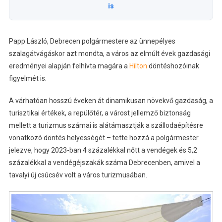
is
Papp László, Debrecen polgármestere az ünnepélyes
szalagátvágáskor azt mondta, a város az elmúlt évek gazdasági
eredményei alapján felhívta magára a
Hilton
döntéshozóinak
figyelmét is.
A várhatóan hosszú éveken át dinamikusan növekvő gazdaság, a
turisztikai értékek, a repülőtér, a várost jellemző biztonság
mellett a turizmus számai is alátámasztják a szállodaépítésre
vonatkozó döntés helyességét – tette hozzá a polgármester
jelezve, hogy 2023-ban 4 százalékkal nőtt a vendégek és 5,2
százalékkal a vendégéjszakák száma Debrecenben, amivel a
tavalyi új csúcsév volt a város turizmusában.