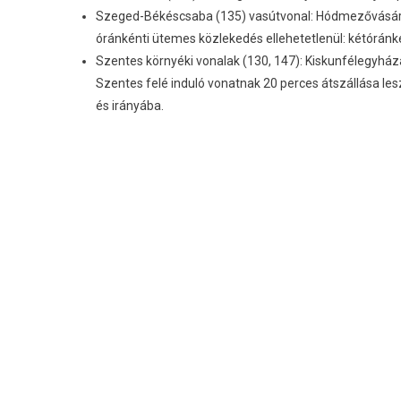
Szeged-Békéscsaba (135) vasútvonal: Hódmezővásárhe
óránkénti ütemes közlekedés ellehetetlenül: kétórá
Szentes környéki vonalak (130, 147): Kiskunfélegyház
Szentes felé induló vonatnak 20 perces átszállása le
és irányába.