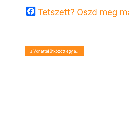
Facebook
Tetszett? Oszd meg má
Bejegyzés
Vonattal ütközött egy autó, fennakadásokra kell számítani a Debrecen-Mátészalka vasútvonalon
navigáció