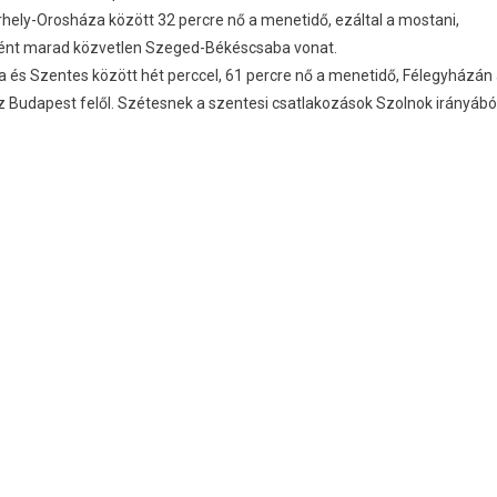
ly-Orosháza között 32 percre nő a menetidő, ezáltal a mostani,
nként marad közvetlen Szeged-Békéscsaba vonat.
a és Szentes között hét perccel, 61 percre nő a menetidő, Félegyházán
sz Budapest felől. Szétesnek a szentesi csatlakozások Szolnok irányábó