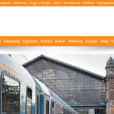
udapest
Debrecen
Eger
Európa
Győr
Kecskemét
Miskolc
Nyíregyhá
t
Gazdaság
Egyetem
Kultúra
Bulvár
Wellness
Európa
Világ
U