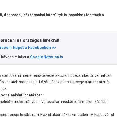
, debreceni, békéscsabai InterCityk is lassabbak lehetnek a
ebreceni és országos hírekről!
receni Napot a Facebookon >>
t kövess minket a
Google News-on is
özzétett üzemi menetrend-tervezetek szerint decembertől várhatóan
tó vonatok menetideje. Lázár János minisztersége alatt tehát már
rják.
n, vonalankénti bontásban:
tidő mindkét irányban. Változatlan indulási idők mellett későbbi
enetrendje tovább romlik az eljutási idők tekintetében. A Kaposvárról