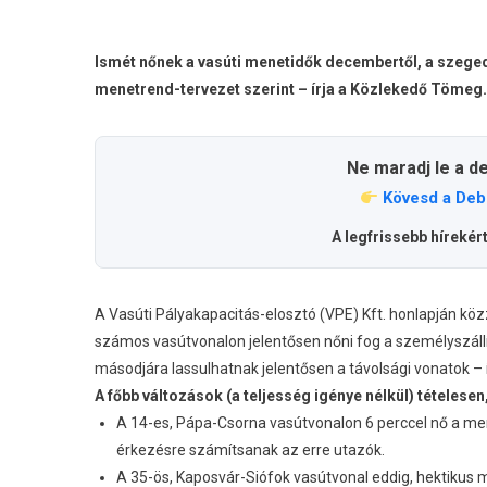
Ismét nőnek a vasúti menetidők decembertől, a szegedi
menetrend-tervezet szerint – írja a Közlekedő Tömeg.
Ne maradj le a d
Kövesd a Deb
A legfrissebb hírekér
A Vasúti Pályakapacitás-elosztó (VPE) Kft. honlapján k
számos vasútvonalon jelentősen nőni fog a személyszállí
másodjára lassulhatnak jelentősen a távolsági vonatok – í
A főbb változások (a teljesség igénye nélkül) tételese
A 14-es, Pápa-Csorna vasútvonalon 6 perccel nő a mene
érkezésre számítsanak az erre utazók.
A 35-ös, Kaposvár-Siófok vasútvonal eddig, hektikus m