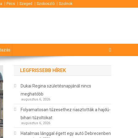
za
Pécs
Szeged
Szoboszló
Szolnok
tazás
LEGFRISSEBB HÍREK
Dukai Regina születésnapjánál nincs
meghatóbb
augusztus 6, 2026
Folyamatosan tűzesethez riasztották a hajdú-
bihari tűzoltókat
augusztus 6, 2026
Hatalmas lánggal égett egy autó Debrecenben