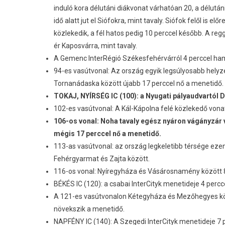
induló kora délutáni diákvonat várhatóan 20, a délután
idő alatt jut el Siófokra, mint tavaly. Siófok felől is e
közlekedik, a fél hatos pedig 10 perccel később. A regg
ér Kaposvárra, mint tavaly.
A Gemenc InterRégió Székesfehérvárról 4 perccel ham
94-es vasútvonal: Az ország egyik legsúlyosabb helyz
Tornanádaska között újabb 17 perccel nő a menetidő.
TOKAJ, NYÍRSÉG IC (100): a Nyugati pályaudvartól D
102-es vasútvonal: A Kál-Kápolna felé közlekedő vona
106-os vonal: Noha tavaly egész nyáron vágányzár 
mégis 17 perccel nő a menetidő.
113-as vasútvonal: az ország legkeletibb térsége eze
Fehérgyarmat és Zajta között.
116-os vonal: Nyíregyháza és Vásárosnamény között 8
BÉKÉS IC (120): a csabai InterCityk menetideje 4 percce
A 121-es vasútvonalon Kétegyháza és Mezőhegyes köz
növekszik a menetidő.
NAPFÉNY IC (140): A Szegedi InterCityk menetideje 7 pe