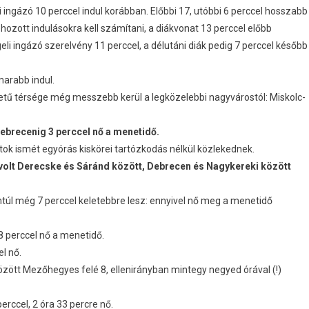
i ingázó 10 perccel indul korábban. Előbbi 17, utóbbi 6 perccel hosszabb
lőrehozott indulásokra kell számítani, a diákvonat 13 perccel előbb
eli ingázó szerelvény 11 perccel, a délutáni diák pedig 7 perccel később
arabb indul.
etű térsége még messzebb kerül a legközelebbi nagyvárostól: Miskolc-
ebrecenig 3 perccel nő a menetidő.
tok ismét egyórás kiskörei tartózkodás nélkül közlekednek.
volt Derecske és Sáránd között, Debrecen és Nagykereki között
ntúl még 7 perccel keletebbre lesz: ennyivel nő meg a menetidő
 perccel nő a menetidő.
l nő.
ött Mezőhegyes felé 8, ellenirányban mintegy negyed órával (!)
rccel, 2 óra 33 percre nő.