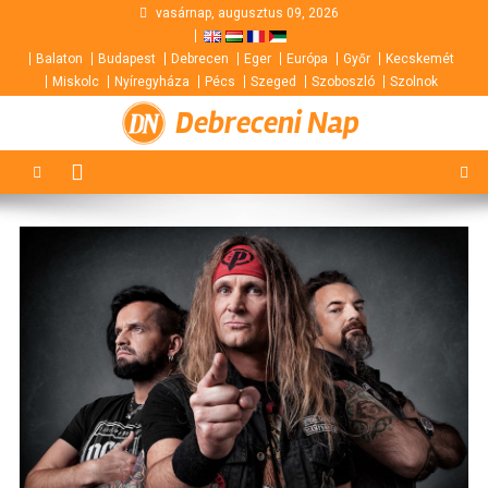
Skip
vasárnap, augusztus 09, 2026
to
Balaton
Budapest
Debrecen
Eger
Európa
Győr
Kecskemét
content
Miskolc
Nyíregyháza
Pécs
Szeged
Szoboszló
Szolnok
Debreceni Nap