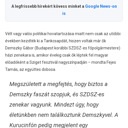
A legfrissebb hírekért kövess minket a
Google News-on
is
Vélt vagy valós politikai hovatartozása miatt nem csak az utóbbi
években kezdték ki a Tankcsapdát, hiszen voltak már ők
Demszky Gábor (Budapest korábbi SZDSZ-es főpolgármestere)
házi zenekara is, amikor évekig csak ők léptek fel magyar
előadóként a Sziget fesztivál nagyszínpadján – mondta Fejes
Tamás, az együttes dobosa.
Megszületett a megfejtés, hogy biztos a
Demszky faszát szopjuk, és SZDSZ-es
zenekar vagyunk. Mindezt úgy, hogy
életünkben nem találkoztunk Demszkyvel. A
Kurucinfón pedig megjelent egy