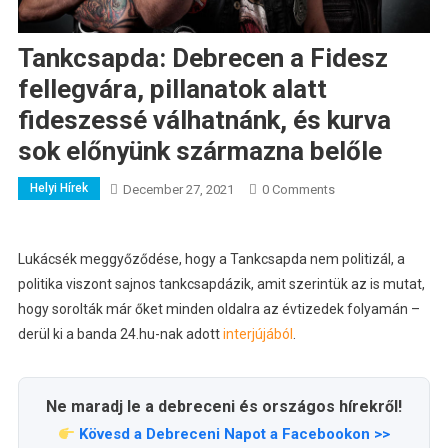
Tankcsapda: Debrecen a Fidesz
fellegvára, pillanatok alatt
fideszessé válhatnánk, és kurva
sok előnyünk származna belőle
Helyi Hírek
December 27, 2021
0 Comments
Lukácsék meggyőződése, hogy a Tankcsapda nem politizál, a
politika viszont sajnos tankcsapdázik, amit szerintük az is mutat,
hogy sorolták már őket minden oldalra az évtizedek folyamán –
derül ki a banda 24.hu-nak adott
interjújából
.
Ne maradj le a debreceni és országos hírekről!
Kövesd a Debreceni Napot a Facebookon >>