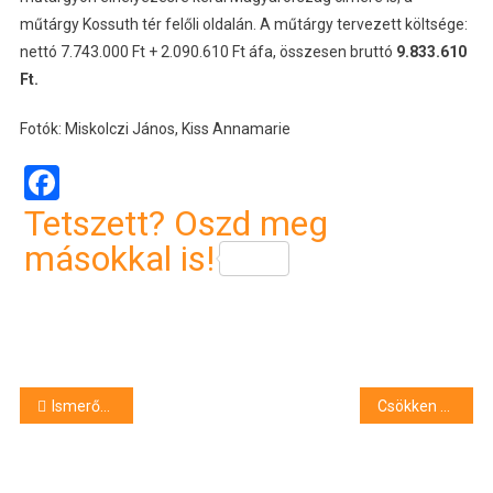
műtárgy Kossuth tér felőli oldalán. A műtárgy tervezett költsége:
nettó 7.743.000 Ft + 2.090.610 Ft áfa, összesen bruttó
9.833.610
Ft.
Fotók: Miskolczi János, Kiss Annamarie
Facebook
Tetszett? Oszd meg
másokkal is!
Bejegyzés
Ismerősök akartak hozzá betörni, de megzavarta őket
Csökken a benzin ára
navigáció