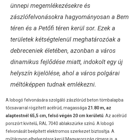
ünnepi megemlékezésekre és
zászlófelvonásokra hagyományosan a Bem
téren és a Petőfi téren kerül sor. Ezek a
területek kétségtelenül meghatározóak a
debreceniek életében, azonban a város
dinamikus fejlődése miatt, indokolt egy új
helyszín kijelölése, ahol a város polgárai
méltóképpen tudnak emlékezni.
A lobogó felvonására szolgáló zászlórúd beton tömbalapba
tőcsavarral rögzített acélrúd, magassága
21.80 m, az
alaptestnél 65,5 cm, felső végén 20 cm kerületű
. Az acélrúd
porszórt kivitelű, RAL 7040 ablakszürke színű. A lobogó
felvonását beépített elektromos szerkezet biztosítja. A
műtárgyon elhelyezésre kerül Magyarország címere is, a