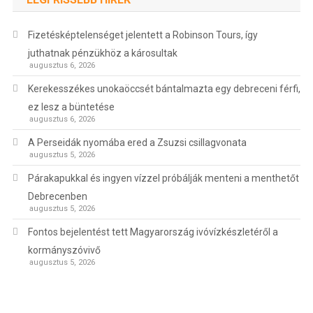
Fizetésképtelenséget jelentett a Robinson Tours, így
juthatnak pénzükhöz a károsultak
augusztus 6, 2026
Kerekesszékes unokaöccsét bántalmazta egy debreceni férfi,
ez lesz a büntetése
augusztus 6, 2026
A Perseidák nyomába ered a Zsuzsi csillagvonata
augusztus 5, 2026
Párakapukkal és ingyen vízzel próbálják menteni a menthetőt
Debrecenben
augusztus 5, 2026
Fontos bejelentést tett Magyarország ivóvízkészletéről a
kormányszóvivő
augusztus 5, 2026