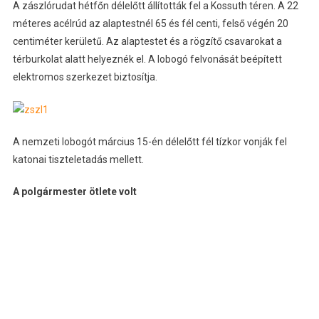
A zászlórudat hétfőn délelőtt állították fel a Kossuth téren. A 22
méteres acélrúd az alaptestnél 65 és fél centi, felső végén 20
centiméter kerületű. Az alaptestet és a rögzítő csavarokat a
térburkolat alatt helyeznék el. A lobogó felvonását beépített
elektromos szerkezet biztosítja.
A nemzeti lobogót március 15-én délelőtt fél tízkor vonják fel
katonai tiszteletadás mellett.
A polgármester ötlete volt