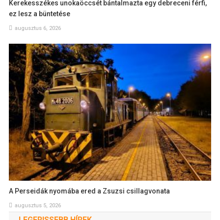
Kerekesszékes unokaöccsét bántalmazta egy debreceni férfi,
ez lesz a büntetése
augusztus 6, 2026
A Perseidák nyomába ered a Zsuzsi csillagvonata
augusztus 5, 2026
LEGFRISSEBB HÍREK