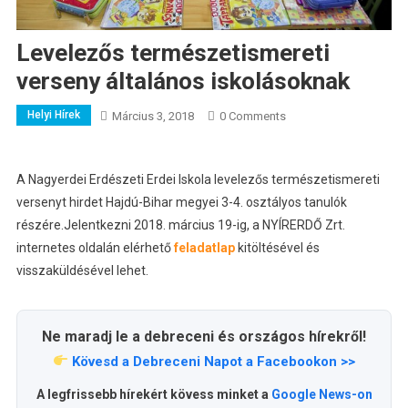
Levelezős természetismereti
verseny általános iskolásoknak
Helyi Hírek
Március 3, 2018
0 Comments
A Nagyerdei Erdészeti Erdei Iskola levelezős természetismereti
versenyt hirdet Hajdú-Bihar megyei 3-4. osztályos tanulók
részére.
Jelentkezni 2018. március 19-ig, a NYÍRERDŐ Zrt.
internetes oldalán elérhető
feladatlap
kitöltésével és
visszaküldésével lehet.
Ne maradj le a debreceni és országos hírekről!
Kövesd a Debreceni Napot a Facebookon >>
A legfrissebb hírekért kövess minket a
Google News-on