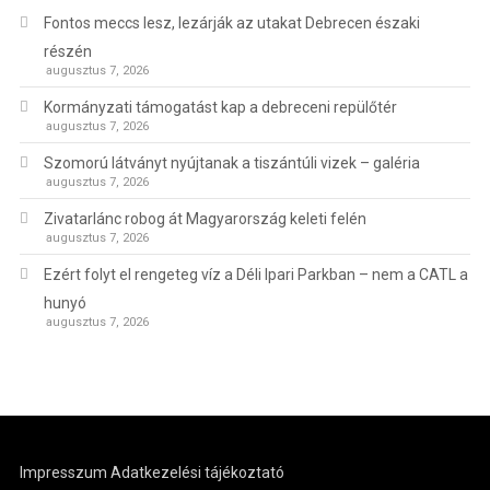
Fontos meccs lesz, lezárják az utakat Debrecen északi
részén
augusztus 7, 2026
Kormányzati támogatást kap a debreceni repülőtér
augusztus 7, 2026
Szomorú látványt nyújtanak a tiszántúli vizek – galéria
augusztus 7, 2026
Zivatarlánc robog át Magyarország keleti felén
augusztus 7, 2026
Ezért folyt el rengeteg víz a Déli Ipari Parkban – nem a CATL a
hunyó
augusztus 7, 2026
Impresszum
Adatkezelési tájékoztató