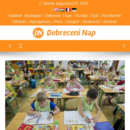
Skip
péntek, augusztus 07, 2026
to
Balaton
Budapest
Debrecen
Eger
Európa
Győr
Kecskemét
content
Miskolc
Nyíregyháza
Pécs
Szeged
Szoboszló
Szolnok
Debreceni Nap